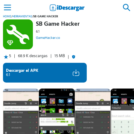
HOME
/
HERRAMIENTAS
/
SB GAME HACKER
SB Game Hacker
6.1
GameHacker.co
5
68.9 K descargas
15 MB
Descargar el APK
6.1