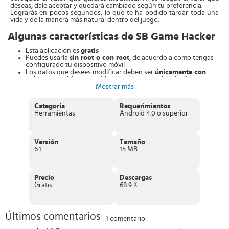
deseas, dale aceptar y quedará cambiado según tu preferencia.
Lograrás en pocos segundos, lo que te ha podido tardar toda una
vida y de la manera más natural dentro del juego.
Algunas características de SB Game Hacker
Esta aplicación es
gratis
Puedes usarla
sin root o con root
, de acuerdo a como tengas
configurado tu dispositivo móvil
Los datos que desees modificar deben ser
únicamente con
valores numéricos
: cantidad de vidas, cantidad de dinero o
gemas. O, si es el caso: pasar del nivel 3 al nivel 6, por ejemplo
Mostrar más
Además de todos los cambios que puedes hacer, también
te
permite ajustar el tiempo
que te queda en el juego, o los
Categoría
Requerimientos
movimientos restantes
Herramientas
Android 4.0 o superior
Podrás
aumentar o disminuir la velocidad del juego
Te permitirá
quitar el bloqueo a algunas partes del juego
si es
necesario para avanzar
¿Cómo puedes descargar SB Game Hacker?
Versión
Tamaño
6.1
15 MB
Solamente puedes tener SB Game Hacker APK en dispositivos
Android. Sin embargo, existe una manera de hacerlo en dispositivos
iOS.
Precio
Descargas
Gratis
68.9 K
Android
Requiere que el sistema operativo sea Android 4.0 o superior. Si
haces la instalación a través de nuestros servidores deberás tener
Últimos comentarios
1 comentario
activada la opción:
Ajustes > Aplicaciones > Orígenes
desconocidos
. No puedes hacer conseguirlo desde Google Play, por