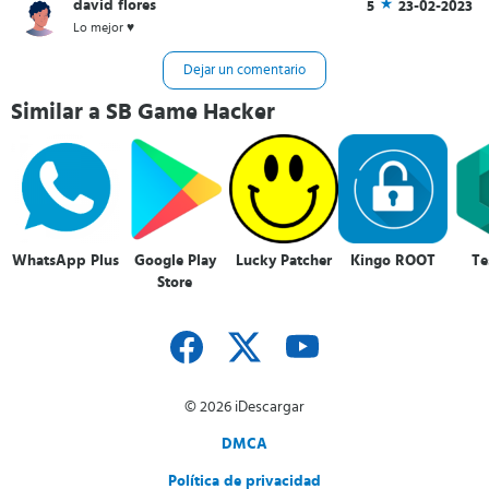
david flores
5
23-02-2023
lo que te recomendamos descargar la última versión desde nuestro
sitio web.
Lo mejor ♥️
iOS
Dejar un comentario
Solo podrás hacerlo si tienes en tu dispositivo
Jailbreak y Cydia
. No
está disponible el App Store, pero puedes conseguir la última
Similar a SB Game Hacker
versión desde nuestro sitio web.
WhatsApp Plus
Google Play
Lucky Patcher
Kingo ROOT
Te
Store
© 2026 iDescargar
DMCA
Política de privacidad