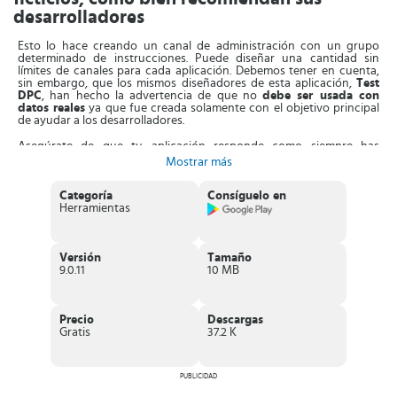
desarrolladores
Esto lo hace creando un canal de administración con un grupo
determinado de instrucciones. Puede diseñar una cantidad sin
límites de canales para cada aplicación. Debemos tener en cuenta,
sin embargo, que los mismos diseñadores de esta aplicación,
Test
DPC
, han hecho la advertencia de que no
debe ser usada con
datos reales
ya que fue creada solamente con el objetivo principal
de ayudar a los desarrolladores.
Asegúrate de que tu aplicación responde como siempre has
imaginado a la hora de desarrollarla. No cometas el error de otros y
Mostrar más
verifica que tu app cumple con todos los requisitos para poder
lanzarla oficialmente al público. Esta aplicación de testeo te ayudará
a pulir algunos detalles y mejorar aún más si cabe tu gran trabajo.
Categoría
Consíguelo en
Herramientas
Características imprescindibles de Test DPC
Los desarrolladores (ya sean expertos o principiantes) se han
Versión
Tamaño
beneficiado mucho de sus características, es por eso que a
9.0.11
10 MB
continuación te nombraremos algunas de ellas:
Las empresas pueden realizar varias pruebas dentro de un
grupo definido de políticas.
Precio
Descargas
Podrás
administrar y crear restricciones
para cada software
Gratis
37.2 K
creado para Android.
Los usuarios pueden
diseñar su propio perfil de trabajo
.
Podrán crear su propio registro de
gestión de seguridad
(accesos, mostrar y ocultar aplicaciones, entre otros).
PUBLICIDAD
Controla la utilización de datos
y lleva a cabo un registro del