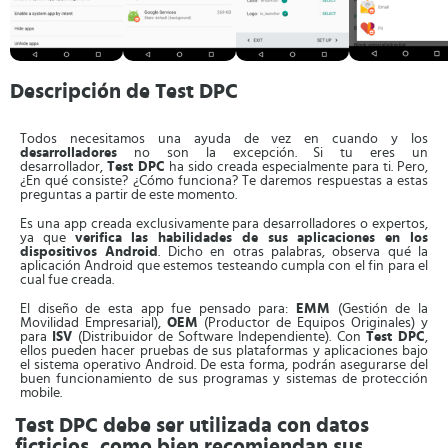
Descripción de Test DPC
Todos necesitamos una ayuda de vez en cuando y los
desarrolladores
no son la excepción. Si tu eres un
desarrollador,
Test DPC
ha sido creada especialmente para ti. Pero,
¿En qué consiste? ¿Cómo funciona? Te daremos respuestas a estas
preguntas a partir de este momento.
Es una app creada exclusivamente para desarrolladores o expertos,
ya que
verifica las habilidades de sus aplicaciones en los
dispositivos Android
. Dicho en otras palabras, observa qué la
aplicación Android que estemos testeando cumpla con el fin para el
cual fue creada.
El diseño de esta app fue pensado para:
EMM
(Gestión de la
Movilidad Empresarial),
OEM
(Productor de Equipos Originales) y
para
ISV
(Distribuidor de Software Independiente). Con
Test DPC
,
ellos pueden hacer pruebas de sus plataformas y aplicaciones bajo
el sistema operativo Android. De esta forma, podrán asegurarse del
buen funcionamiento de sus programas y sistemas de protección
mobile.
Test DPC debe ser utilizada con datos
ficticios, como bien recomiendan sus