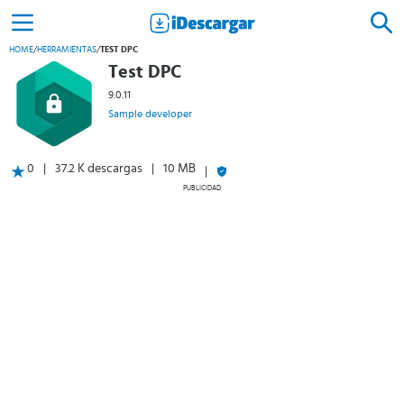
HOME
/
HERRAMIENTAS
/
TEST DPC
Test DPC
9.0.11
Sample developer
0
37.2 K descargas
10 MB
PUBLICIDAD