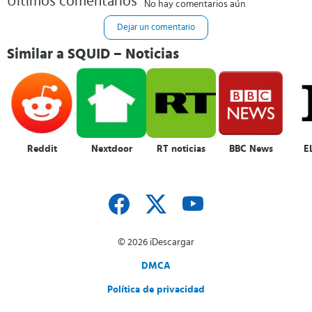
Últimos comentarios
No hay comentarios aún
Dejar un comentario
Similar a SQUID – Noticias
Reddit
Nextdoor
RT noticias
BBC News
E
© 2026 iDescargar
DMCA
Política de privacidad