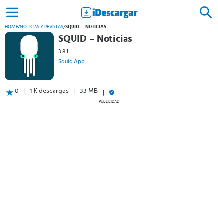
HOME
/
NOTICIAS Y REVISTAS
/
SQUID – NOTICIAS
SQUID – Noticias
3.8.1
Squid App
0
1 K descargas
33 MB
PUBLICIDAD