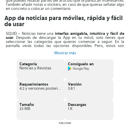
que puedes resaltar partes del artículo que te parezcan interesantes.
También añadir notas o stickers, en caso de que quieras señalar algo
en concreto o colocar un comentario.
App de noticias para móviles, rápida y fácil
de usar
SQUID – Noticias tiene una
interfaz amigable, intuitiva y fácil de
usar
. Después de descargar la App en tu móvil, solo tienes que
seleccionar las categorías que quieres comenzar a seguir. En la
pantalla verás todas las opciones disponibles. Pero, estos son
únicamente los temas generales, más adelante puedes añadir más
Mostrar más
cuando hayas ingresado al apartado de categorías.
Tras elegir los temas, aparece la pantalla principal donde encuentras
Categoría
Consíguelo en
una
página de inicio con todas las noticias relevantes
. Por otro
Noticias y Revistas
lado, para ver las reseñas de una categoría en particular, debes
buscar entre las pestañas ubicadas en la parte superior.
Pulsa sobre la noticia de tu interés y
podrás leerla sin necesidad
Requerimientos
Versión
de que salgas de la aplicación
. Además, al lado de cada titular
4.2 y versiones posteriores
3.8.1
puedes ver la fuente a la que pertenece dicha información.
SQUID – Noticias te ofrece las
novedades más recientes que
provienen de las fuentes más prestigiosas
. Tú decides si quieres
Tamaño
Descargas
leer el artículo directamente de la página del editor o usar el modo
33 MB
1 K
lectura. Finalmente todos los diarios, revistas y blogs preferidos se
reúnen en un solo lugar con esta práctica aplicación.
Características de SQUID – Noticias
PUBLICIDAD