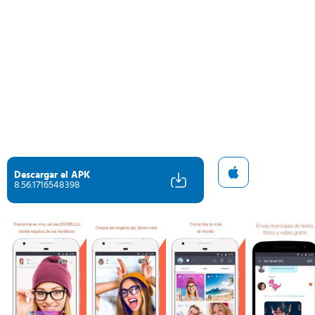
Descargar el APK
8.56.1716548398