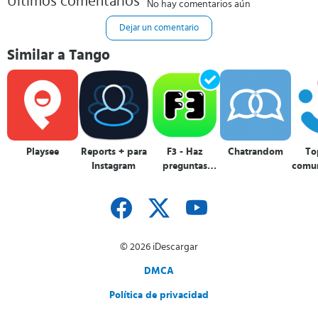
Últimos comentarios
No hay comentarios aún
Dejar un comentario
Similar a Tango
Playsee
Reports + para
F3 - Haz
Chatrandom
To
Instagram
preguntas
comun
anónimas
© 2026 iDescargar
DMCA
Política de privacidad