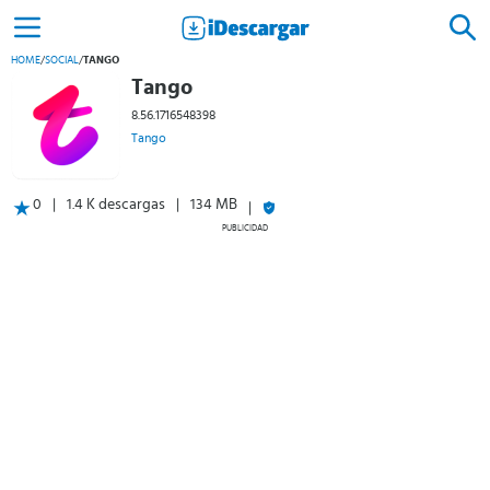
HOME
/
SOCIAL
/
TANGO
Tango
8.56.1716548398
Tango
0
1.4 K descargas
134 MB
PUBLICIDAD