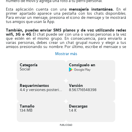
número de móvil y agrega una foto a tu perfil personal.
Esta aplicación cuenta con una
mensajería instantánea.
En el
primer apartado aparece una pestaña con los chats disponibles.
Para enviar un mensaje, presiona el icono de mensaje y te mostrará
tus amigos que usan la App.
También, puedes enviar SMS planos y de voz utilizando redes
wifi, 3G o 4G
. El chat puede ser con una o varias personas a la vez
que estén en el mismo grupo. En consecuencia, para enviarlo a
varias personas, debes crear un chat grupal nuevo y elegir a tus
amigos presionando su nombre. Por último, escribe el mensaje y se
enviará de forma automática.
Mostrar más
Con su función
Tango Out, o video
, puedes
realizar llamadas
gratuitas de hasta 20 minutos
. En la sección de ajustes, consigues
Categoría
Consíguelo en
el icono de llamadas. Si quieres tener más tiempo, debes ver los
Social
anuncios publicitarios de la App y seguir con el video. Estas
videollamados se realizan con conexión a la red.
Aparte de esto, otra de sus funciones es la
pestaña de noticias
, que
Requerimientos
Versión
te
muestra todas las actualizaciones de
tus contactos
. Indica qué
4.4 y versiones posteriores
8.56.1716548398
celebridades usan esta App y los contenidos que comparten.
Además, puedes leer sus reseñas sobre partidos políticos,
restaurantes, entre otras cosas.
Tamaño
Descargas
La App
dispone de canales
, donde
encontrarás personalidades
134 MB
1.4 K
con sus publicaciones
. Dichas personalidades están agrupadas así:
estrellas de futbol, basquetbolistas, estrellas de la música, deportes,
horóscopo y estilos de vida.
PUBLICIDAD
También, la App tiene una
sección de juegos gratis,
de guerras,