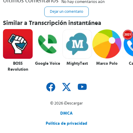
Últimos comentarios
No hay comentarios aún
Dejar un comentario
Similar a Transcripción instantánea
BOSS
Google Voice
MightyText
Marco Polo
C
Revolution
© 2026 iDescargar
DMCA
Política de privacidad