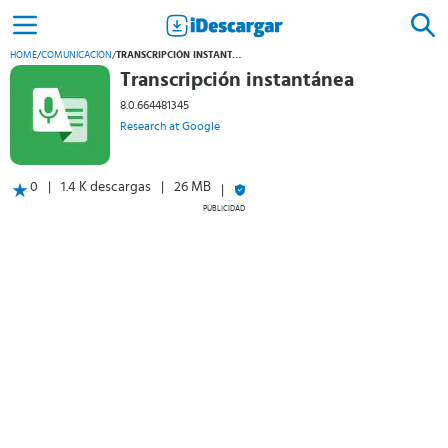
HOME
/
COMUNICACIÓN
/
TRANSCRIPCIÓN INSTANTÁNEA
Transcripción instantánea
8.0.664481345
Research at Google
0
1.4 K descargas
26 MB
PUBLICIDAD