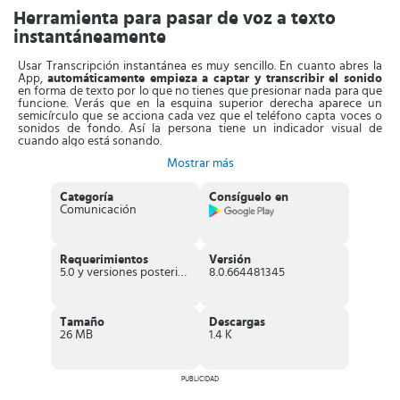
Herramienta para pasar de voz a texto
instantáneamente
Usar Transcripción instantánea es muy sencillo. En cuanto abres la
App,
automáticamente empieza a captar y transcribir el sonido
en forma de texto por lo que no tienes que presionar nada para que
funcione. Verás que en la esquina superior derecha aparece un
semicírculo que se acciona cada vez que el teléfono capta voces o
sonidos de fondo. Así la persona tiene un indicador visual de
cuando algo está sonando.
Mostrar más
La App
transcribe todo en el idioma que tengas configurado
. En
español, es posible que el reconocimiento no sea perfecto y que en
ocasiones tenga algunas fallas. Diferentes a cuando la configuras en
Categoría
Consíguelo en
Inglés de Estados Unidos, que la transcripción es rápida y
Comunicación
prácticamente sin errores.
Por otra parte, la interfaz principal cuenta con algunos botones de
control. Por ejemplo, en la parte inferior está la
opción para elegir
Requerimientos
Versión
un segundo idioma
así solo tendrás que presionar ese botón si
5.0 y versiones posteriores
8.0.664481345
quieres alternar entre el idioma nativo y el secundario.
Además, tienes la opción de
guardar el historial de conversaciones
transcritas hasta tres días atrás
. También viene activado por
Tamaño
Descargas
defecto el modo oscuro y puedes cambiar el tamaño de la fuente
26 MB
1.4 K
para que sea cómodo de leer según las necesidades del usuario.
Características de Transcripción instantánea
PUBLICIDAD
App
gratuita
para sordos que capta el audio y lo pasa a texto