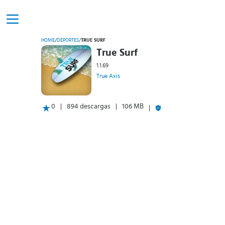
HOME
/
DEPORTES
/
TRUE SURF
True Surf
1.1.69
True Axis
0
894 descargas
106 MB