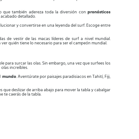
no que también adereza toda la diversión con
pronósticos
n acabado detallado.
olucionar y convertirse en una leyenda del surf. Escoge entre
 de vestir de las macas líderes de surf a nivel mundial.
ver quién tiene lo necesario para ser el campeón mundial.
le para surcar las olas. Sin embargo, una vez que surfees los
olas increíbles.
el mundo
. Aventúrate por paisajes paradisiacos en Tahití, Fiji,
es que deslizar de arriba abajo para mover la tabla y cabalgar
 te caerás de la tabla.