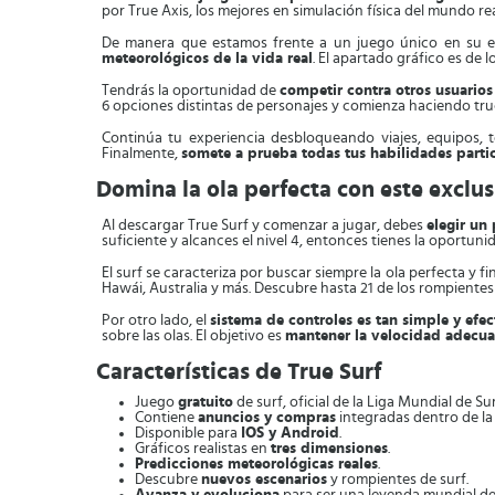
por True Axis, los mejores en simulación física del mundo re
De manera que estamos frente a un juego único en su e
meteorológicos de la vida real
. El apartado gráfico es de
Tendrás la oportunidad de
competir contra otros usuario
6 opciones distintas de personajes y comienza haciendo tru
Continúa tu experiencia desbloqueando viajes, equipos, 
Finalmente,
somete a prueba todas tus habilidades part
Domina la ola perfecta con este exclus
Al descargar True Surf y comenzar a jugar, debes
elegir un
suficiente y alcances el nivel 4, entonces tienes la oportun
El surf se caracteriza por buscar siempre la ola perfecta y fi
Hawái, Australia y más. Descubre hasta 21 de los rompiente
Por otro lado, el
sistema de controles es tan simple y efec
sobre las olas. El objetivo es
mantener la velocidad adecuada
Características de True Surf
Juego
gratuito
de surf, oficial de la Liga Mundial de Su
Contiene
anuncios y compras
integradas dentro de la
Disponible para
IOS y Android
.
Gráficos realistas en
tres dimensiones
.
Predicciones meteorológicas reales
.
Descubre
nuevos escenarios
y rompientes de surf.