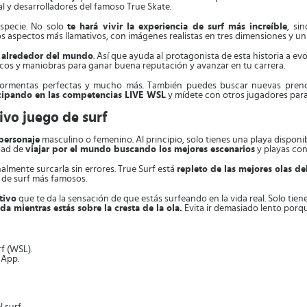
al y desarrolladores del famoso True Skate.
specie. No solo
te hará vivir la experiencia de surf más increíble
, si
 los aspectos más llamativos, con imágenes realistas en tres dimensiones y u
s alrededor del mundo
. Así que ayuda al protagonista de esta historia a ev
cos y maniobras para ganar buena reputación y avanzar en tu carrera.
tormentas perfectas y mucho más. También puedes buscar nuevas prendas
icipando en las competencias LIVE WSL
y mídete con otros jugadores para 
ivo juego de surf
 personaje
masculino o femenino. Al principio, solo tienes una playa disponib
idad de
viajar por el mundo buscando los mejores escenarios
y playas con 
nalmente surcarla sin errores. True Surf está
repleto de las mejores olas d
s de surf más famosos.
tivo
que te da la sensación de que estás surfeando en la vida real. Solo tien
 mientras estás sobre la cresta de la ola.
Evita ir demasiado lento porque
rf (WSL).
 App.