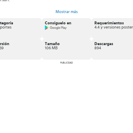
 surf.
Mostrar más
móvil que puedes encontrar
. ¡Descubre la emoción de subirte a una tabla y
tegoría
Consíguelo en
Requerimientos
portes
rsión
Tamaño
Descargas
.69
106 MB
894
PUBLICIDAD