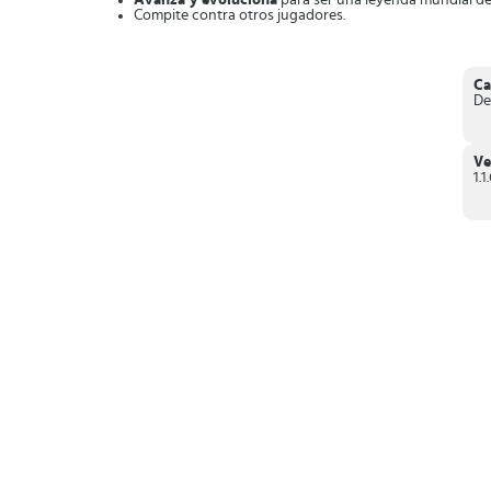
Avanza y evoluciona
para ser una leyenda mundial del
Compite contra otros jugadores.
Participa en
competiciones LIVE WSL
.
En conclusión,
True Surf es el mejor juego de surf para 
Ca
De
Ve
1.1