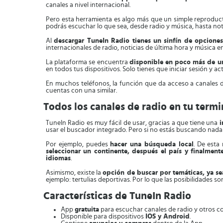
canales a nivel internacional.
Pero esta herramienta es algo más que un simple reproduct
podrás escuchar lo que sea, desde radio y música, hasta not
Al
descargar TuneIn Radio tienes un sinfín de opcione
internacionales de radio, noticias de última hora y música en
La plataforma se encuentra
disponible en poco más de u
en todos tus dispositivos. Solo tienes que iniciar sesión y a
En muchos teléfonos, la función que da acceso a canales 
cuentas con una similar.
Todos los canales de radio en tu termi
TuneIn Radio es muy fácil de usar, gracias a que tiene una
i
usar el buscador integrado. Pero si no estás buscando nada 
Por ejemplo, puedes
hacer una búsqueda local
. De esta
seleccionar un continente, después el país y finalmente
idiomas
.
Asimismo, existe la
opción de buscar por temáticas, ya s
ejemplo: tertulias deportivas. Por lo que las posibilidades 
Características de TuneIn Radio
App
gratuita
para escuchar canales de radio y otros co
Disponible para dispositivos
IOS y Android
.