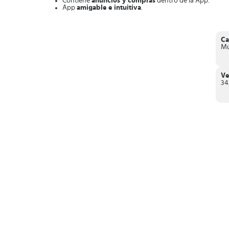
Contiene
anuncios y compras
dentro de la App.
App
amigable e intuitiva
.
Numerosas opciones
de entretenimiento en formato d
Acceso a
emisoras locales e internacionales
.
Búsqueda especializada
por emisora, título, programa,
Ca
En resumen,
TuneIn Radio es lo que le hace falta a tu
Mú
contenido actual, gracias a esta completa plataforma.
Ve
34.