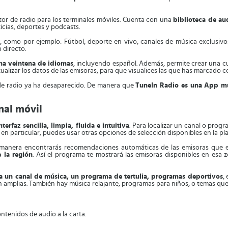
or de radio para los terminales móviles. Cuenta con una
biblioteca de au
icias, deportes y podcasts.
s
, como por ejemplo: Fútbol, deporte en vivo, canales de música exclusiv
 directo.
na veintena de idiomas
, incluyendo español. Además, permite crear una cu
ctualizar los datos de las emisoras, para que visualices las que has marcado 
de radio ya ha desaparecido. De manera que
TuneIn Radio es una App mu
nal móvil
nterfaz sencilla, limpia, fluida e intuitiva
. Para localizar un canal o prog
en particular, puedes usar otras opciones de selección disponibles en la pl
 manera encontrarás recomendaciones automáticas de las emisoras que e
 la región
. Así el programa te mostrará las emisoras disponibles en es
ea un canal de música, un programa de tertulia, programas deportivos
,
son amplias. También hay música relajante, programas para niños, o temas qu
ntenidos de audio a la carta.