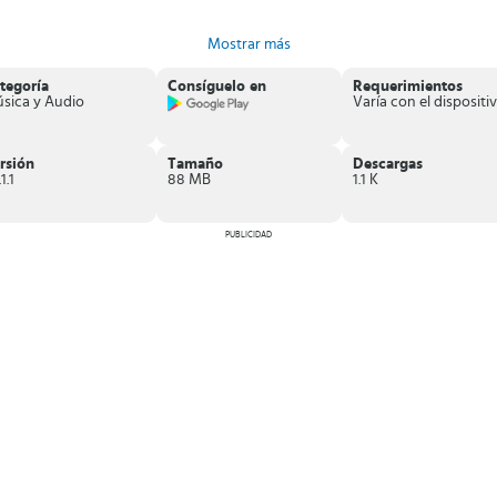
e audio.
Mostrar más
 temática, etc.
tegoría
Consíguelo en
Requerimientos
 móvil si todavía no has descargado una App de radio
. Disfruta de emi
sica y Audio
Varía con el dispositiv
rsión
Tamaño
Descargas
1.1
88 MB
1.1 K
PUBLICIDAD