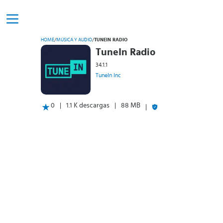
HOME
/
MÚSICA Y AUDIO
/
TUNEIN RADIO
TuneIn Radio
34.1.1
TuneIn Inc
0
1.1 K descargas
88 MB