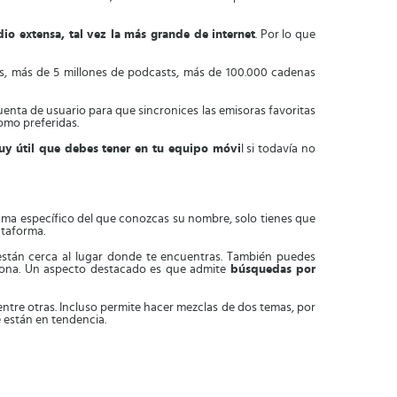
dio extensa, tal vez la más grande de internet
. Por lo que
os, más de 5 millones de podcasts, más de 100.000 cadenas
enta de usuario para que sincronices las emisoras favoritas
como preferidas.
y útil que debes tener en tu equipo móvi
l si todavía no
rama específico del que conozcas su nombre, solo tienes que
ataforma.
stán cerca al lugar donde te encuentras. También puedes
a zona. Un aspecto destacado es que admite
búsquedas por
 entre otras. Incluso permite hacer mezclas de dos temas, por
e están en tendencia.