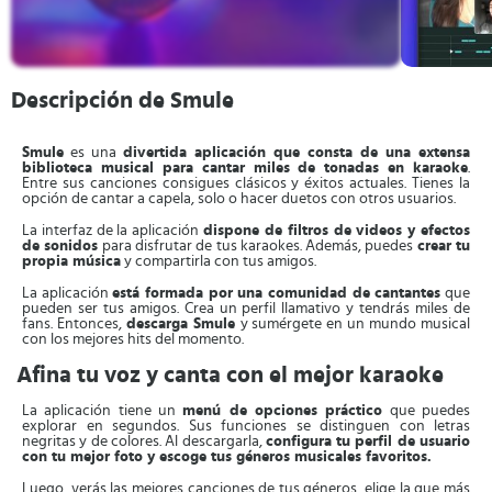
Descripción de Smule
Smule
es una
divertida aplicación que consta de una extensa
biblioteca musical para cantar miles de tonadas en karaoke
.
Entre sus canciones consigues clásicos y éxitos actuales. Tienes la
opción de cantar a capela, solo o hacer duetos con otros usuarios.
La interfaz de la aplicación
dispone de filtros de videos y efectos
de sonidos
para disfrutar de tus karaokes. Además, puedes
crear tu
propia música
y compartirla con tus amigos.
La aplicación
está formada por una comunidad de cantantes
que
pueden ser tus amigos. Crea un perfil llamativo y tendrás miles de
fans. Entonces,
descarga Smule
y sumérgete en un mundo musical
con los mejores hits del momento.
Afina tu voz y canta con el mejor karaoke
La aplicación tiene un
menú de opciones práctico
que puedes
explorar en segundos. Sus funciones se distinguen con letras
negritas y de colores. Al descargarla,
configura tu perfil de usuario
con tu mejor foto y escoge tus géneros musicales favoritos.
Luego, verás las mejores canciones de tus géneros, elige la que más