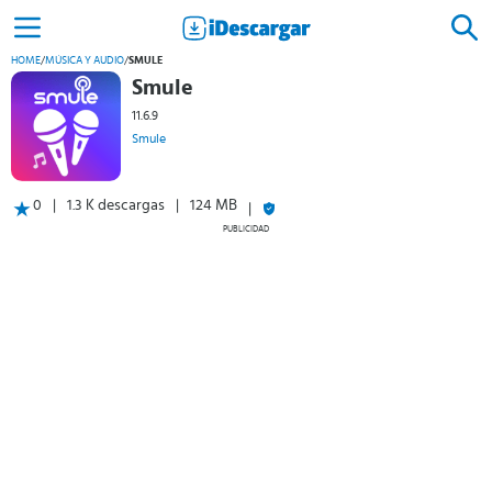
HOME
/
MÚSICA Y AUDIO
/
SMULE
Smule
11.6.9
Smule
0
1.3 K descargas
124 MB
PUBLICIDAD