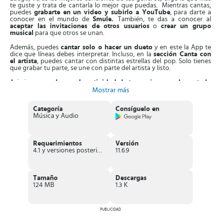
te guste y trata de cantarla lo mejor que puedas. Mientras cantas,
puedes
grabarte en un video y subirlo a YouTube
, para darte a
conocer en el mundo de
Smule.
También, te das a conocer al
aceptar las invitaciones de otros usuarios
o
crear un grupo
musical
para que otros se unan.
Además, puedes
cantar solo o hacer un dueto
y en este la App te
dice que líneas debes interpretar. Incluso, en la
sección Canta con
el artista
, puedes cantar con distintas estrellas del pop. Solo tienes
que grabar tu parte, se une con parte del artista y listo.
Asimismo,
puedes ver la actividad de tus amigos en el apartado
escucha y el cancionero
. Allí están las canciones más recientes
Mostrar más
publicadas por ellos, así como nuevas tonadas y tendencias
musicales. Estas pueden ser pop, hip hop, R&B, entre otros.
Categoría
Consíguelo en
Música y Audio
Aparte de esto, esta App
cuenta con prestaciones que permite la
interacción con otras redes sociales,
con el objetivo de que
conozcas más amigos. Los puedes seguir y ellos seguirte a ti por tus
mejores canciones. En esta sección
recibes votaciones por tus
Requerimientos
Versión
pistas a la vez que votas por la de ellos.
4.1 y versiones posteriores
11.6.9
Por otro lado, con esta App
puedes pulir el sonido de tu voz
. Con
sus
efectos de micrófono y de videos para autotune,
reduces los
defectos en las grabaciones. Le puedes añadir resonancias a tus
Tamaño
Descargas
canciones, para que tu voz resulte como la de un profesional.
124 MB
1.3 K
Adicionalmente, puedes usar
Smule
totalmente gratis, pero con la
función VIP accedes a canciones nuevas
y lo más descargado en
el mundo musical.
PUBLICIDAD