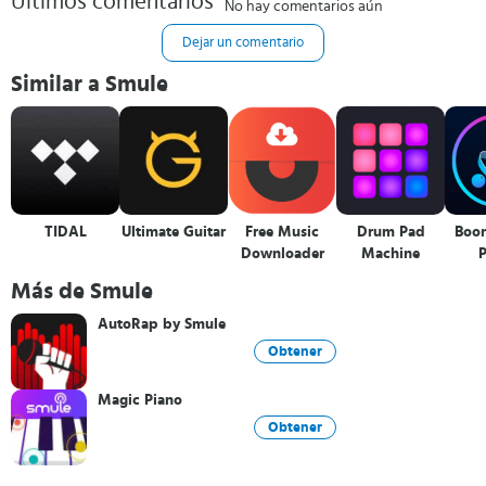
Últimos comentarios
No hay comentarios aún
Dejar un comentario
Similar a Smule
TIDAL
Ultimate Guitar
Free Music
Drum Pad
Boo
Downloader
Machine
P
Más de Smule
AutoRap by Smule
Obtener
Magic Piano
Obtener