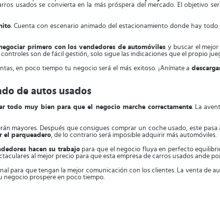
rros usados se convierta en la más próspera del mercado. El objetivo se
nito
. Cuenta con escenario animado del estacionamiento donde hay todo t
negociar primero con los vendedores de automóviles
y buscar el mejo
 controles son de fácil gestión, solo sigue las indicaciones que el propio ju
entas, en poco tiempo tu negocio será el más exitoso. ¡Anímate a
descargar
ado de autos usados
nar todo muy bien para que el negocio marche correctamente
. La ave
erán mayores. Después que consigues comprar un coche usado, este pasa 
r el parqueadero
, de lo contrario será imposible adquirir más automóviles.
endedores hacen su trabajo
para que el negocio fluya en perfecto equilibri
aculares al mejor precio para que esta empresa de carros usados ande por 
nal para que tengan la mejor comunicación con los clientes. La venta de 
u negocio prospere en poco tiempo.