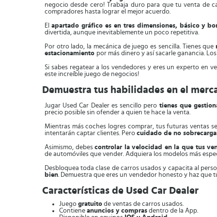
negocio desde cero! Trabaja duro para que tu venta de ca
compradores hasta lograr el mejor acuerdo.
El
apartado gráfico es en tres dimensiones, básico y bo
divertida, aunque inevitablemente un poco repetitiva.
Por otro lado, la mecánica de juego es sencilla. Tienes que
estacionamiento
por más dinero y así sacarle ganancia. Los
Si sabes regatear a los vendedores y eres un experto en v
este increíble juego de negocios!
Demuestra tus habilidades en el merc
Jugar Used Car Dealer es sencillo pero
tienes que gestio
precio posible sin ofender a quien te hace la venta.
Mientras más coches logres comprar, tus futuras ventas s
intentarán captar clientes. Pero
cuidado de no sobrecarga
Asimismo, debes
controlar la velocidad en la que tus v
de automóviles que vender. Adquiera los modelos más espect
Desbloquea toda clase de carros usados y capacita al perso
bien
. Demuestra que eres un vendedor honesto y haz que t
Características de Used Car Dealer
Juego
gratuito
de ventas de carros usados.
Contiene
anuncios y compras
dentro de la App.