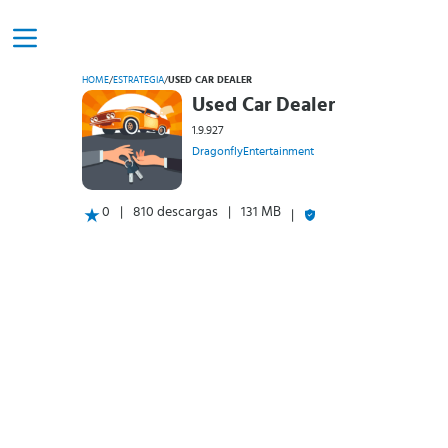
HOME
/
ESTRATEGIA
/
USED CAR DEALER
Used Car Dealer
1.9.927
DragonflyEntertainment
0
810 descargas
131 MB