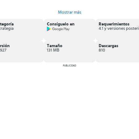
Mostrar más
tegoría
Consíguelo en
Requerimientos
trategia
4
e carros usados, entonces no dejes de descargar Used Car Dealer
en el
rsión
Tamaño
Descargas
.927
131 MB
810
PUBLICIDAD