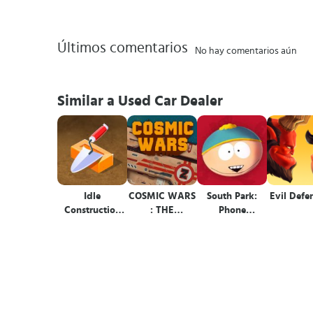
Últimos comentarios
No hay comentarios aún
Similar a Used Car Dealer
Idle
COSMIC WARS
South Park:
Evil Defe
Construction
: THE
Phone
3D
GALACTIC
Destroyer™
BATTLE