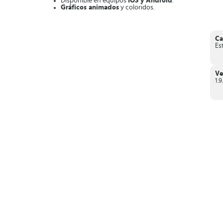
Disponible en equipos
IOS y Android
.
Gráficos animados
y coloridos.
Compra
autos usados al mejor precio
.
Oferta coches
a los clientes y saca ganancia.
Desbloquea
nuevos modelos de autos
Mejora las habilidades
de tus vendedores.
Ca
Es
En conclusión, si quieres convertirte en el
mejor vendedor d
con esta entretenida aplicación de simulación.
Ve
1.9