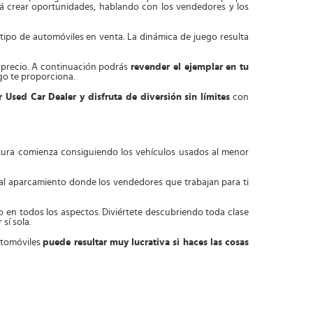
rá crear oportunidades, hablando con los vendedores y los
ipo de automóviles en venta. La dinámica de juego resulta
r precio. A continuación podrás
revender el ejemplar en tu
ego te proporciona.
 Used Car Dealer y disfruta de diversión sin límites
con
ntura comienza consiguiendo los vehículos usados al menor
al aparcamiento donde los vendedores que trabajan para ti
o en todos los aspectos. Diviértete descubriendo toda clase
sí sola.
automóviles
puede resultar muy lucrativa si haces las cosas