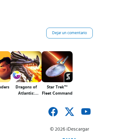
Dejar un comentario
nders
Dragons of
Star Trek™
Atlantis:
Fleet Command
Herederos
© 2026 iDescargar