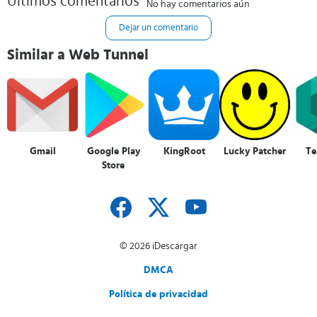
Últimos comentarios
No hay comentarios aún
Dejar un comentario
Similar a Web Tunnel
Gmail
Google Play
KingRoot
Lucky Patcher
Te
Store
© 2026 iDescargar
DMCA
Política de privacidad