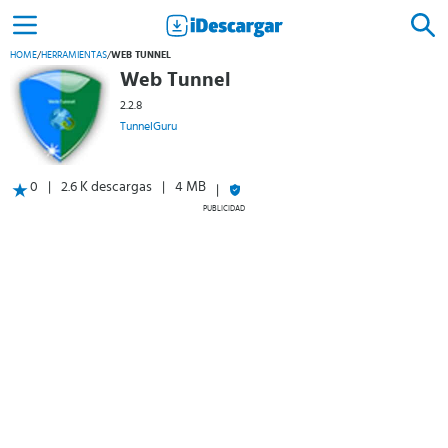
HOME
/
HERRAMIENTAS
/
WEB TUNNEL
Web Tunnel
2.2.8
TunnelGuru
0
2.6 K descargas
4 MB
PUBLICIDAD