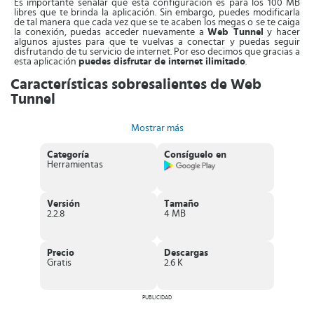
Es importante señalar que esta configuración es para los 100 MB
libres que te brinda la aplicación. Sin embargo, puedes modificarla
de tal manera que cada vez que se te acaben los megas o se te caiga
la conexión, puedas acceder nuevamente a
Web Tunnel
y hacer
algunos ajustes para que te vuelvas a conectar y puedas seguir
disfrutando de tu servicio de internet. Por eso decimos que gracias a
esta aplicación
puedes disfrutar de internet ilimitado
.
Características sobresalientes de Web
Tunnel
Existen varias características de esta aplicación tan efectiva,
Mostrar más
podemos nombrar las siguientes:
No existen límites en la velocidad de tu conexión.
Categoría
Consíguelo en
La puedes utilizar de forma libre, por lo que
no es necesario
Herramientas
que te registres
.
Su
interfaz es muy sencilla
. Para configurarlo lo que se
requiere es que sepas usar un dispositivo Android.
Cuentas con una
gran lista de servidores
a los que te puedes
Versión
Tamaño
conectar. De hecho esta lista se extiende entre 15 a 20 países
2.2.8
4 MB
alrededor del mundo.
Es completamente
gratis
.
Puedes
eliminar el bloqueo
de una manera rápida a cualquier
red WiFi.
Precio
Descargas
Esta aplicación cumple completamente con el objetivo para la
Gratis
2.6 K
cual fue creada.
Realizar la descarga de Web Tunnel
PUBLICIDAD
Un requisito imprescindible para disfrutar de
Web Tunnel full
, es