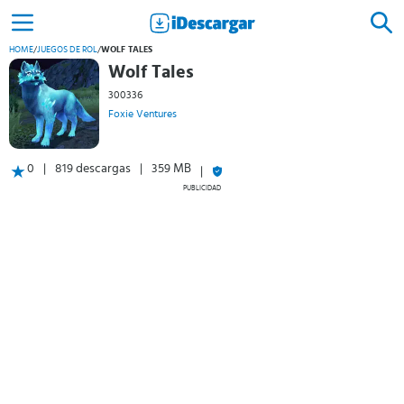
HOME
/
JUEGOS DE ROL
/
WOLF TALES
Wolf Tales
300336
Foxie Ventures
0
819 descargas
359 MB
PUBLICIDAD