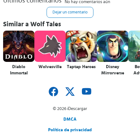
Últimos comentarios
No hay comentarios aún
Dejar un comentario
Similar a Wolf Tales
Diablo
Wolvesville
Taptap Heroes
Disney
Bo
Immortal
Mirrorverse
Ad
© 2026 iDescargar
DMCA
Política de privacidad