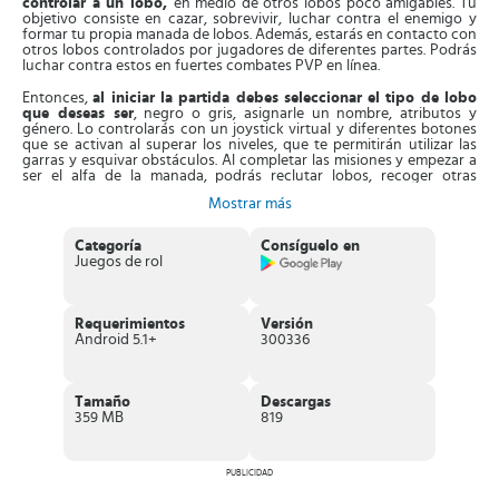
controlar a un lobo,
en medio de otros lobos poco amigables. Tu
objetivo consiste en cazar, sobrevivir, luchar contra el enemigo y
formar tu propia manada de lobos. Además, estarás en contacto con
otros lobos controlados por jugadores de diferentes partes. Podrás
luchar contra estos en fuertes combates PVP en línea.
Entonces,
al iniciar la partida debes seleccionar el tipo de lobo
que deseas ser
, negro o gris, asignarle un nombre, atributos y
género. Lo controlarás con un joystick virtual y diferentes botones
que se activan al superar los niveles, que te permitirán utilizar las
garras y esquivar obstáculos. Al completar las misiones y empezar a
ser el alfa de la manada, podrás reclutar lobos, recoger otras
especies animales, participar en torneos, criar una familia y pelear
Mostrar más
con otros en luchas PVP.
Estos enfrentamientos se realizan en línea en el modo
Categoría
Consíguelo en
multijugador
. Tienes que formar un equipo, cazar en el modo
Juegos de rol
cooperativo, combatir con las manadas enemigas y así podrás
controlar el territorio en su totalidad. A medida que peleas, tendrás
acceso a destrezas para mejorar y hacer que tu lobo sea todo un
héroe. Puedes escoger entre habilidades sencillas como formas de
Requerimientos
Versión
ataque de fantasía y de sigilo para ocultarte en el bosque, así
Android 5.1+
300336
puedes atacar cuando nadie lo espera.
Aparte de esto, el juego
integra un simulador de reproducción
,
que debes utilizar para construir una familia y criar cachorros. Posee
Tamaño
Descargas
elementos realistas en el cuidado de los cachorros y formas de
359 MB
819
enseñarlos a cazar y defenderse de otros clanes de lobos.
Características de Wolf Tales
PUBLICIDAD
Intenso juego RPG y simulación donde estarás a cargo de un