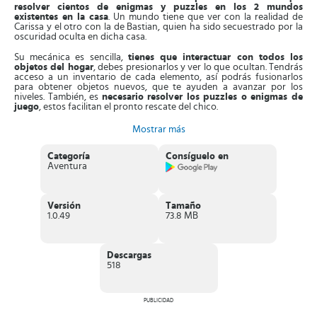
resolver cientos de enigmas y puzzles en los 2 mundos
existentes en la casa
. Un mundo tiene que ver con la realidad de
Carissa y el otro con la de Bastian, quien ha sido secuestrado por la
oscuridad oculta en dicha casa.
Su mecánica es sencilla,
tienes que interactuar con todos los
objetos del hogar
, debes presionarlos y ver lo que ocultan. Tendrás
acceso a un inventario de cada elemento, así podrás fusionarlos
para obtener objetos nuevos, que te ayuden a avanzar por los
niveles. También, es
necesario resolver los puzzles o enigmas de
juego
, estos facilitan el pronto rescate del chico.
Notarás que, en la parte inferior de la pantalla está el inventario, allí
Mostrar más
debes ubicar los objetos recolectados.
Todos sus entornos están
diseñados con gráficos en 2D,
los cuales muestran detalles
Categoría
Consíguelo en
específicos del enigma que estés resolviendo. Gracias a sus
Aventura
secuencias animadas, podrás resolver el misterio y conseguir las
pistas esparcidas por el lugar.
Aparte de esto,
el juego posee una versión Premium
que te
Versión
Tamaño
permite acceder a una escena oculta, donde podrás participar en un
1.0.49
73.8 MB
relato paralelo de Hidden Town con más puzzles. Esta versión no
tiene anuncios de publicidad y puedes usar las pistas sin dichos
anuncios.
Descargas
Características de Another Shadow
518
Intensa historia de suspenso perteneciente a la saga Hidden
Town
, donde debes resolver puzzles enigmáticos.
Sus niveles están diseñados con gráficos artísticos en 2D
,
PUBLICIDAD
acompañados de una banda sonora inmersiva.