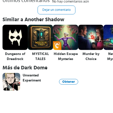
Últimos comentarios
No hay comentarios aún
Dejar un comentario
Similar a Another Shadow
Dungeons of
MYSTICAL
Hidden Escape
Murder by
Ne
Dreadrock
TALES
Mysteries
Choice
Mys
Más de Dark Dome
Unwanted
Experiment
Obtener