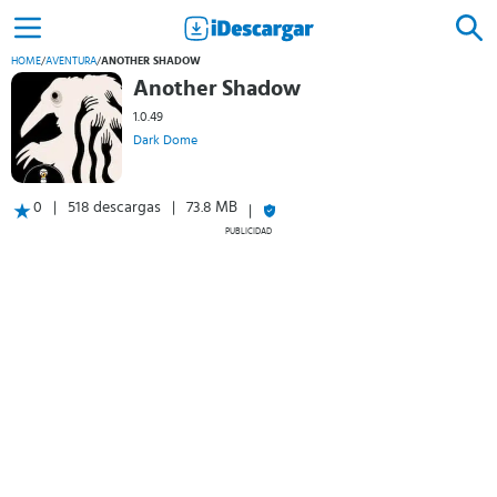
HOME
/
AVENTURA
/
ANOTHER SHADOW
Another Shadow
1.0.49
Dark Dome
0
518 descargas
73.8 MB
PUBLICIDAD