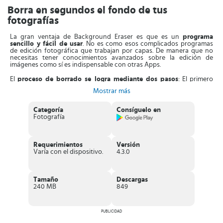
Borra en segundos el fondo de tus
fotografías
La gran ventaja de Background Eraser es que es un
programa
sencillo y fácil de usar
. No es como esos complicados programas
de edición fotográfica que trabajan por capas. De manera que no
necesitas tener conocimientos avanzados sobre la edición de
imágenes como sí es indispensable con otras Apps.
El
proceso de borrado se logra mediante dos pasos
: El primero
consiste en ajustar al máximo la imagen que vas a recortar y el
Mostrar más
segundo implica repasar con el dedo el contorno de la figura que
necesitas aislar. La goma de borrar posee varios tamaños y un
sistema especial que impide tapar lo que queremos dejar en la
Categoría
Consíguelo en
fotografía.
Fotografía
Asimismo, encuentras muchas otras herramientas que permiten
borrar el fondo con mayor precisión. Por supuesto, usarlas te
llevaría más tiempo. Sin embargo, ya verás que el
borrado
Requerimientos
Versión
automático funciona muy bien y podrás eliminar la parte de
Varía con el dispositivo.
4.3.0
atrás de cualquier foto
. Así que tendrás uno o varios objetos
(personas) perfectamente recortados, listos para insertarlos en otra
imagen si es lo que quieres.
Tamaño
Descargas
Cuando hayas terminado de editar la imagen, esta
se almacenará
240 MB
849
automáticamente en formato PNG
. También tienes la alternativa de
guardarla en JPG con el fondo blanco (así ocupa menos espacio).
Características de Background Eraser
PUBLICIDAD