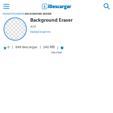
HOME
/
FOTOGRAFÍA
/
BACKGROUND ERASER
Background Eraser
4.3.0
handyCloset Inc.
0
849 descargas
240 MB
PUBLICIDAD