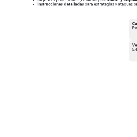
Mejora tu poder militar y utilízalo para
atacar y saquea
Instrucciones detalladas
para estrategias y ataques pr
En conclusión,
Battle Islands es un título más para la col
mantendrá ocupado por largo rato. ¡Listo para atacar solda
Ca
Es
Ve
5.