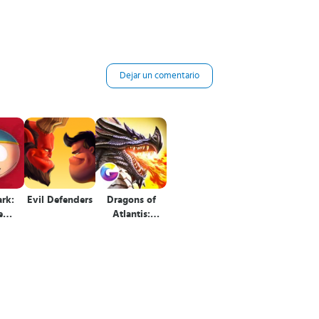
Dejar un comentario
ark:
Evil Defenders
Dragons of
e
Atlantis:
er™
Herederos