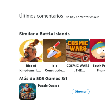
Últimos comentarios
No hay comentarios aún
Similar a Battle Islands
Rise of
Idle
COSMIC WARS
South P
Kingdoms: Lost
Construction
: THE
Phon
Crusade
3D
GALACTIC
Destroy
Más de 505 Games Srl
BATTLE
Puzzle Quest 3
Obtener