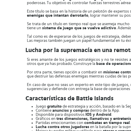
poderosas. Tu objetivo es controlar fuerzas terrestres aére
Este título se basa en la historia de un pelotón de expertos 
enemigas que intentan derrotarlo
, lograr mantener su pos
Se trata de un título en tiempo real que se asemeja much
tiene un
sistema de juego que se vuelve adictivo
. Además
Tal como es de esperarse de los juegos de estrategia, deb
Las mejoras también juegan un papel fundamental en tu éxit
Lucha por la supremacía en una remota 
Si eres amante de los juegos estratégicos y no te resistes
otros que ya has probado. Construye la
base de operacione
Por otra parte, tienes opción a combatir en
misiones contr
que destruir las defensas enemigas mientras cuidas de las p
En caso de que no seas un experto en este tipo de juegos,
sugerencias y defiende con entrega la base de operaciones y
Características de Battle Islands
Juego
gratuito
de estrategia y acción, basado en la S
Contiene
anuncios y compras
dentro de la App.
Disponible para dispositivos
IOS y Android
.
Gráficos en
tres dimensiones, llamativos y entreteni
Partidas emocionantes con
combates en tiempo real
.
Lucha contra otros jugadores
en la batalla por la sup