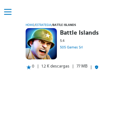
HOME
/
ESTRATEGIA
/
BATTLE ISLANDS
Battle Islands
5.4
505 Games Srl
0
1.2 K descargas
77 MB