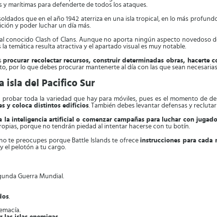
as y marítimas para defenderte de todos los ataques.
soldados que en el año 1942 aterriza en una isla tropical, en lo más profundo
ición y poder luchar un día más.
o al conocido Clash of Clans. Aunque no aporta ningún aspecto novedoso d
 la temática resulta atractiva y el apartado visual es muy notable.
es
procurar recolectar recursos, construir determinadas obras, hacerte 
o, por lo que debes procurar mantenerte al día con las que sean necesarias
isla del Pacifico Sur
 a probar toda la variedad que hay para móviles, pues es el momento de des
s y coloca distintos edificios
. También debes levantar defensas y recluta
a la inteligencia artificial o comenzar campañas para luchar con jugado
ropias, porque no tendrán piedad al intentar hacerse con tu botín.
 no te preocupes porque Battle Islands te ofrece
instrucciones para cada
 el pelotón a tu cargo.
egunda Guerra Mundial.
dos
.
remacía.