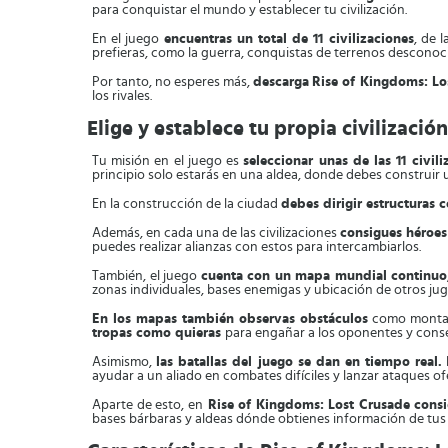
para conquistar el mundo y establecer tu civilización.
En el juego
encuentras un total de 11 civilizaciones
, de 
prefieras, como la guerra, conquistas de terrenos desconoci
Por tanto, no esperes más,
descarga
Rise of Kingdoms: L
los rivales.
Elige y establece tu propia civilizaci
Tu misión en el juego es
seleccionar unas de las 11 civil
principio solo estarás en una aldea, donde debes construir 
En la construcción de la ciudad
debes dirigir estructuras
Además, en cada una de las civilizaciones
consigues héroes
puedes realizar alianzas con estos para intercambiarlos.
También, el juego
cuenta con un mapa mundial continuo
zonas individuales, bases enemigas y ubicación de otros ju
En los mapas también observas obstáculos
como montaña
tropas como quieras
para engañar a los oponentes y conse
Asimismo,
las batallas del juego se dan en tiempo real.
ayudar a un aliado en combates difíciles y lanzar ataques of
Aparte de esto, en
Rise of Kingdoms: Lost Crusade
consi
bases bárbaras y aldeas dónde obtienes información de tus 