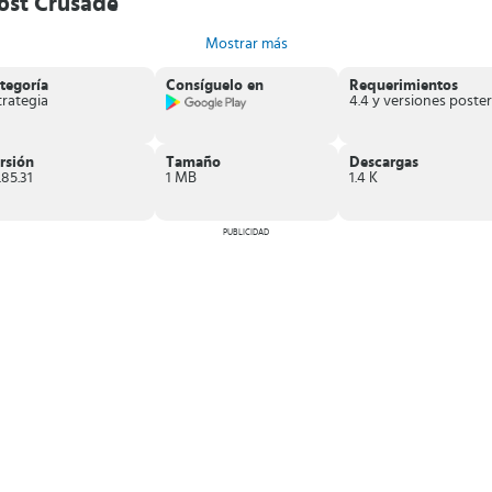
Lost Crusade
 primeras misiones
.
Mostrar más
s.
tegoría
Consíguelo en
Requerimientos
trategia
 mapa
.
n de nivel.
rsión
Tamaño
Descargas
.85.31
1 MB
1.4 K
s: Lost Crusade
depende de ti. Por eso, da lo mejor en cada lucha.
PUBLICIDAD