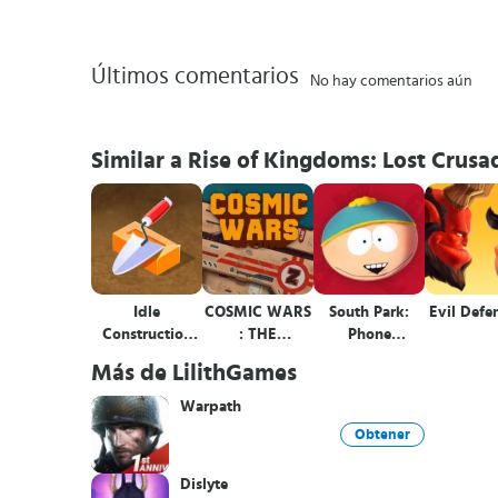
Últimos comentarios
No hay comentarios aún
Similar a Rise of Kingdoms: Lost Crusa
Idle
COSMIC WARS
South Park:
Evil Defe
Construction
: THE
Phone
3D
GALACTIC
Destroyer™
Más de LilithGames
BATTLE
Warpath
Obtener
Dislyte