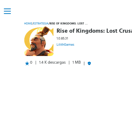
HOME
/
ESTRATEGIA
/
RISE OF KINGDOMS: LOST CRUSADE
Rise of Kingdoms: Lost Cru
1.0.85.31
LilithGames
0
1.4 K descargas
1 MB