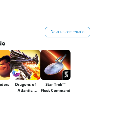
Dejar un comentario
de
nders
Dragons of
Star Trek™
Atlantis:
Fleet Command
Herederos