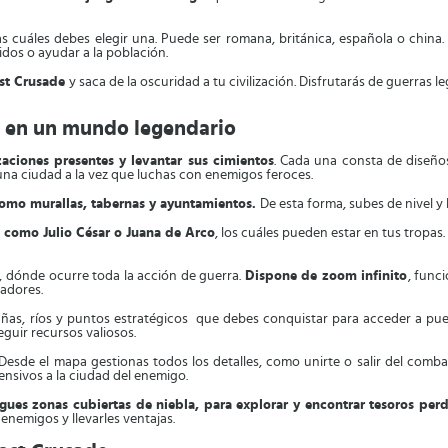
las cuáles debes elegir una. Puede ser romana, británica, española o chin
dos o ayudar a la población.
ost Crusade
y saca de la oscuridad a tu civilización. Disfrutarás de guerras
ón en un mundo legendario
izaciones presentes y levantar sus cimientos
. Cada una consta de diseño
una ciudad a la vez que luchas con enemigos feroces.
 como murallas, tabernas y ayuntamientos.
De esta forma, subes de nivel y 
 como Julio César o Juana de Arco
, los cuáles pueden estar en tus tropas.
, dónde ocurre toda la acción de guerra.
Dispone de zoom infinito
, func
gadores.
s, ríos y puntos estratégicos que debes conquistar para acceder a pue
guir recursos valiosos.
Desde el mapa gestionas todos los detalles, como unirte o salir del comba
ensivos a la ciudad del enemigo.
gues zonas cubiertas de niebla, para explorar y encontrar tesoros per
enemigos y llevarles ventajas.