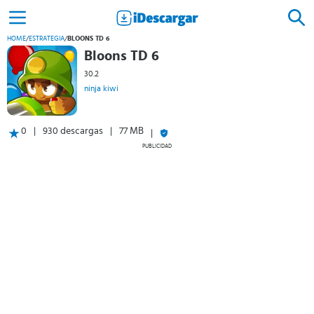
HOME
/
ESTRATEGIA
/
BLOONS TD 6
Bloons TD 6
30.2
ninja kiwi
0
930 descargas
77 MB
PUBLICIDAD