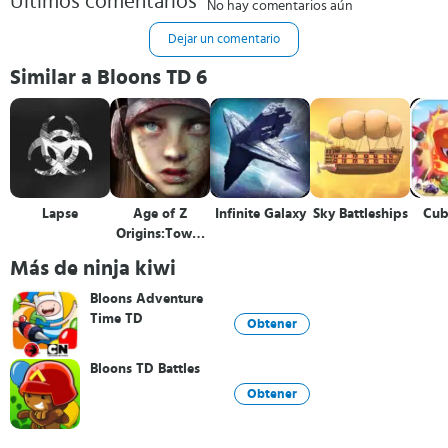
Últimos comentarios
No hay comentarios aún
Dejar un comentario
Similar a Bloons TD 6
Lapse
Age of Z
Infinite Galaxy
Sky Battleships
Cub
Origins:Tower
Defense
Más de ninja kiwi
Bloons Adventure
Time TD
Obtener
Bloons TD Battles
Obtener