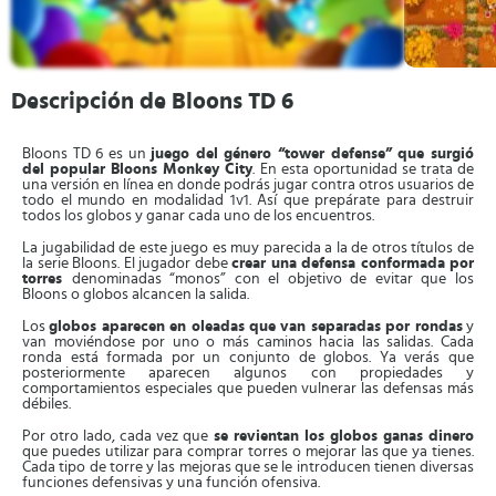
Descripción de Bloons TD 6
Bloons TD 6 es un
juego del género “tower defense” que surgió
del popular Bloons Monkey City
. En esta oportunidad se trata de
una versión en línea en donde podrás jugar contra otros usuarios de
todo el mundo en modalidad 1v1. Así que prepárate para destruir
todos los globos y ganar cada uno de los encuentros.
La jugabilidad de este juego es muy parecida a la de otros títulos de
la serie Bloons. El jugador debe
crear una defensa conformada por
torres
denominadas “monos” con el objetivo de evitar que los
Bloons o globos alcancen la salida.
Los
globos aparecen en oleadas que van separadas por rondas
y
van moviéndose por uno o más caminos hacia las salidas. Cada
ronda está formada por un conjunto de globos. Ya verás que
posteriormente aparecen algunos con propiedades y
comportamientos especiales que pueden vulnerar las defensas más
débiles.
Por otro lado, cada vez que
se revientan los globos ganas dinero
que puedes utilizar para comprar torres o mejorar las que ya tienes.
Cada tipo de torre y las mejoras que se le introducen tienen diversas
funciones defensivas y una función ofensiva.