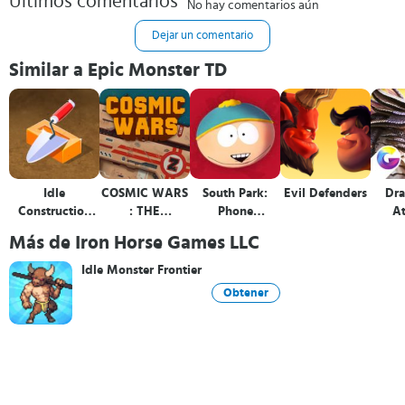
Últimos comentarios
No hay comentarios aún
Dejar un comentario
Similar a Epic Monster TD
Idle
COSMIC WARS
South Park:
Evil Defenders
Dra
Construction
: THE
Phone
At
3D
GALACTIC
Destroyer™
He
Más de Iron Horse Games LLC
BATTLE
Idle Monster Frontier
Obtener