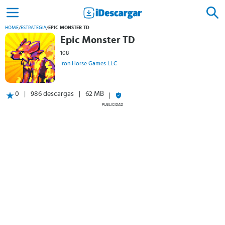
HOME
/
ESTRATEGIA
/
EPIC MONSTER TD
Epic Monster TD
108
Iron Horse Games LLC
0
986 descargas
62 MB
PUBLICIDAD