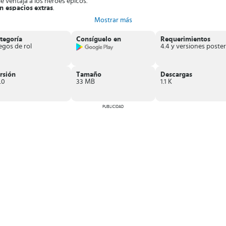
le ventaja a los héroes épicos.
on espacios
extras
.
vel y obtienes gemas.
Mostrar más
s tus tácticas.
 Frontier
al jugar del lado de los malvados y vencer la oscuridad.
tegoría
Consíguelo en
Requerimientos
egos de rol
rsión
Tamaño
Descargas
.0
33 MB
1.1 K
PUBLICIDAD