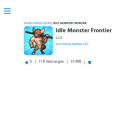
HOME
/
JUEGOS DE ROL
/
IDLE MONSTER FRONTIER
Idle Monster Frontier
2.2.0
Iron Horse Games LLC
0
1.1 K descargas
33 MB