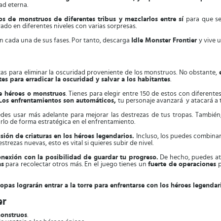
ad eterna.
tos de monstruos de diferentes tribus y mezclarlos entre sí
para que se
do en diferentes niveles con varias sorpresas.
n cada una de sus fases. Por tanto, descarga
Idle Monster Frontier
y vive u
rzas para eliminar la oscuridad proveniente de los monstruos. No obstante,
es para erradicar la oscuridad y salvar a los habitantes
.
de héroes o monstruos
. Tienes para elegir entre 150 de estos con diferentes
Los enfrentamientos son automáticos,
tu personaje avanzará y atacará a 
es usar más adelante para mejorar las destrezas de tus tropas. También
lo de forma estratégica en el enfrentamiento.
sión de criaturas en los héroes legendarios.
Incluso, los puedes combina
rezas nuevas, esto es vital si quieres subir de nivel.
onexión con la posibilidad de guardar tu progreso.
De hecho, puedes atr
as
para recolectar otros más. En el juego tienes un
fuerte de operaciones
p
ropas lograrán entrar a la torre para enfrentarse con los héroes legendar
er
monstruos
.