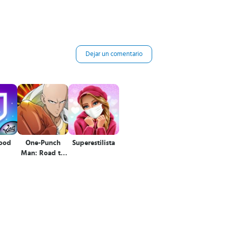
Dejar un comentario
ood
One-Punch
Superestilista
Man: Road to
Hero