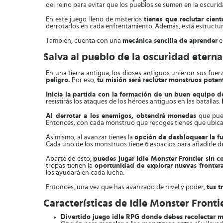
del reino para evitar que los pueblos se sumen en la oscurid
En este juego lleno de misterios
tienes que reclutar cien
derrotarlos en cada enfrentamiento. Además, está estructura
También, cuenta con una
mecánica sencilla de aprender
e
Salva al pueblo de la oscuridad eterna
En una tierra antigua, los dioses antiguos unieron sus fue
peligro.
Por eso,
tu misión será reclutar monstruos potent
Inicia la partida con la formación de un buen equipo 
resistirás los ataques de los héroes antiguos en las batallas.
Al derrotar a los enemigos, obtendrá monedas
que pued
Entonces, con cada monstruo que recoges tienes que ubicar
Asimismo, al avanzar tienes la
opción de desbloquear la fu
Cada uno de los monstruos tiene 6 espacios para añadirle dest
Aparte de esto,
puedes jugar Idle Monster Frontier sin c
tropas tienen la
oportunidad de explorar nuevas fronter
los ayudará en cada lucha.
Entonces, una vez que has avanzado de nivel y poder,
tus t
Características de Idle Monster Fronti
Divertido juego idle RPG donde debes recolectar 