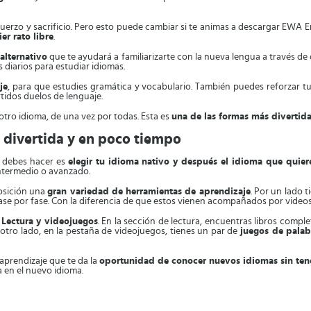
uerzo y sacrificio. Pero esto puede cambiar si te animas a descargar EWA E
r rato libre
.
alternativo
que te ayudará a familiarizarte con la nueva lengua a través de 
 diarios para estudiar idiomas.
je
, para que estudies gramática y vocabulario. También puedes reforzar tus
tidos duelos de lenguaje.
tro idioma, de una vez por todas. Esta es
una de las formas más divertida
 divertida y en poco tiempo
e debes hacer es
elegir tu idioma nativo y después el idioma que quier
intermedio o avanzado.
osición una
gran variedad de herramientas de aprendizaje
. Por un lado t
rase por fase. Con la diferencia de que estos vienen acompañados por video
:
Lectura y videojuegos
. En la sección de lectura, encuentras libros compl
r otro lado, en la pestaña de videojuegos, tienes un par de
juegos de palab
aprendizaje que te da la
oportunidad de conocer nuevos idiomas sin te
a en el nuevo idioma.