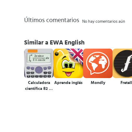
Últimos comentarios
No hay comentarios aún
Similar a EWA English
Calculadora
Aprende inglés
Mondly
Fretel
científica 82 es
plus advanced
991 ex