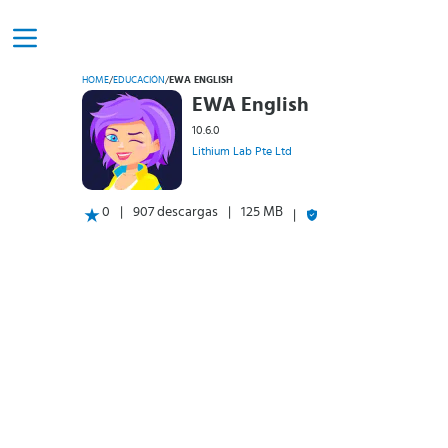
HOME
/
EDUCACIÓN
/
EWA ENGLISH
EWA English
10.6.0
Lithium Lab Pte Ltd
0
907 descargas
125 MB