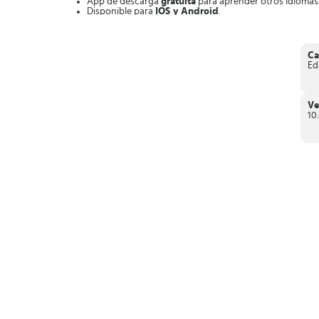
App de descarga
gratuita
para aprender otros idiomas
Disponible para
IOS y Android
.
Ofrece
compras
dentro de la App.
Numerosos recursos
de aprendizaje.
Contenido de
lectura y audiovisual
.
Ejercicios y juegos
Ca
Más de 40 mil fichas
de aprendizaje.
Ed
En conclusión,
EWA English es divertido y emocionante 
Ve
10.