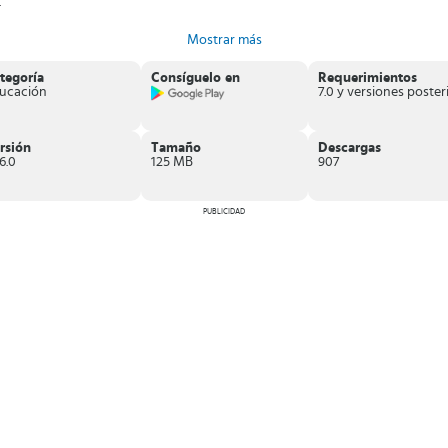
.
Mostrar más
tegoría
Consíguelo en
Requerimientos
ucación
curso de idiomas
un donde podrás practicar e interactuar en el nuevo idio
rsión
Tamaño
Descargas
6.0
125 MB
907
PUBLICIDAD