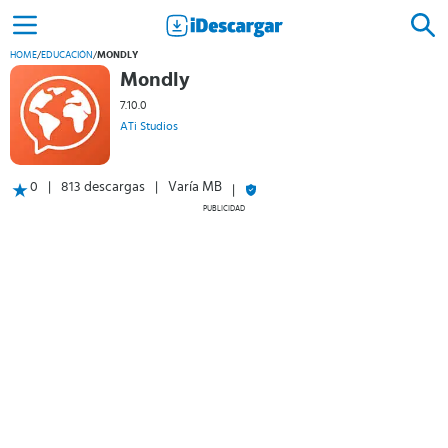
HOME
/
EDUCACIÓN
/
MONDLY
Mondly
7.10.0
ATi Studios
0
813 descargas
Varía MB
PUBLICIDAD