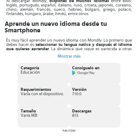
Al descargar Mondly,
dispones de muchos idiomas
entre ellos:
Inglés, portugués, español, italiano, ruso, croata, japonés, coreano,
chino, alemán, francés, sueco, hebreo, búlgaro, griego, polaco,
finlandés, húngaro, árabe, hindú, entre otros.
Aprende un nuevo idioma desde tu
Smartphone
Es muy fácil aprender un nuevo idioma con Mondly. Lo primero que
debes hacer es
seleccionar tu lengua nativa y después el idioma
que quieres aprender
. La dinámica que sigue es parecida a otras
App similares, así que no esperes un montón de explicaciones,
Mostrar más
infinidad de teoría o listas de verbos.
El objetivo de esta App es que
aprendas de una forma rápida, fácil
Categoría
Consíguelo en
y divertida
. Esto lo logra a través de pequeñas píldoras de
Educación
aprendizaje que se presentan en forma de actividades que duran
pocos minutos. En este tiempo aprenderás palabras, frases e ideas a
través de la repetición y la combinación de texto con imagen, audio
y conversaciones simuladas.
Requerimientos
Versión
Varía con el dispositivo.
7.10.0
Mientras más actividades superes, el contador de puntos irá
subiendo. Puedes
obtener puntos por cada palabra, frase o juego
completado
. De manera que esta App no da oportunidad al
aburrimiento, todos los días hay retos y nuevas actividades que
Tamaño
Descargas
complementan el aprendizaje.
Varía MB
813
Esta aplicación interactiva
cubre tanto gramática como
vocabulario
, enfocándose al mismo tiempo en la
lectura, escritura,
pronunciación y comprensión sonora
PUBLICIDAD
. Además, proporciona
actividades relacionadas con situaciones habituales que te