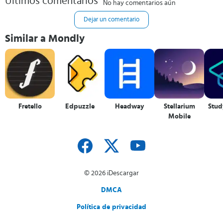
Últimos comentarios
No hay comentarios aún
Dejar un comentario
Similar a Mondly
Fretello
Edpuzzle
Headway
Stellarium
Stud
Mobile
© 2026 iDescargar
DMCA
Política de privacidad