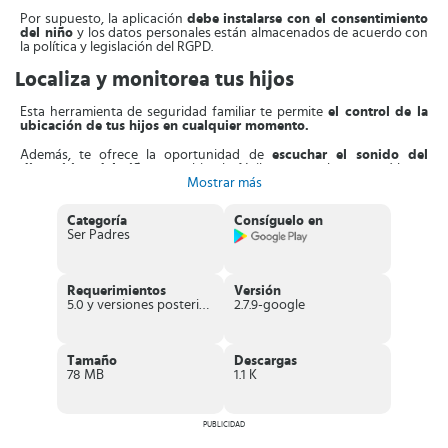
Por supuesto, la aplicación
debe instalarse con el consentimiento
del niño
y los datos personales están almacenados de acuerdo con
la política y legislación del RGPD.
Localiza y monitorea tus hijos
Esta herramienta de seguridad familiar te permite
el control de la
ubicación de tus hijos en cualquier momento.
Además, te ofrece la oportunidad de
escuchar el sonido del
dispositivo del niño
para ubicarlo fácilmente y saber en qué lugar
está.
Mostrar más
Luego de instalar la aplicación en ambos dispositivos debes
Categoría
Consíguelo en
introducir el código único en el dispositivo de tu hijo
y desde allí
Ser Padres
se te concede el permiso de controlar la ubicación de GPS.
Entre sus objetivos más destacados están el
activar el micrófono
del móvil para los alrededores
. También podrás ver las
Requerimientos
Versión
aplicaciones que este utiliza.
5.0 y versiones posteriores
2.7.9-google
Y como si fuera poco, podrás
conocer la ubicación exacta del niño
en cualquier momento,
teniendo la oportunidad de
observar el
estado de la batería.
Tamaño
Descargas
78 MB
1.1 K
En situaciones en las que tu hijo se encuentra en problemas o esté
en peligro te será mucho más fácil ubicarlo.
Si tu hijo se encuentra en una situación de peligro, podrá
presionar
PUBLICIDAD
un botón de emergencia
para poder comunicarse directamente