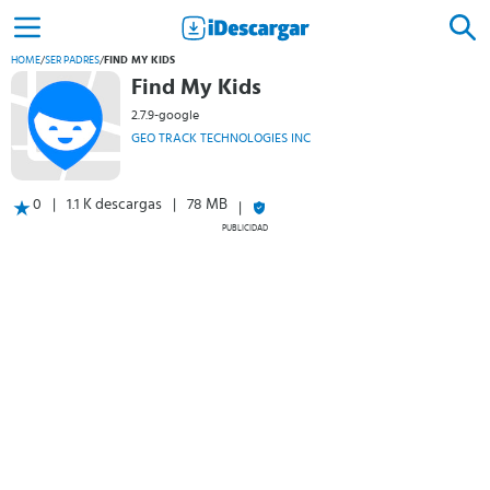
HOME
/
SER PADRES
/
FIND MY KIDS
Find My Kids
2.7.9-google
GEO TRACK TECHNOLOGIES INC
0
1.1 K descargas
78 MB
PUBLICIDAD