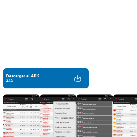
Descargar el APK
2.1.5