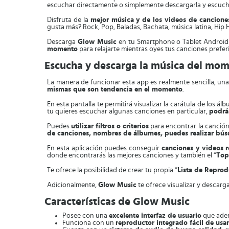
escuchar directamente o simplemente descargarla y escuch
Disfruta de la
mejor música y de los videos de cancione
gusta más? Rock, Pop, Baladas, Bachata, música latina, Hip 
Descarga
Glow Music
en tu Smartphone o Tablet Android y
momento
para relajarte mientras oyes tus canciones prefer
Escucha y descarga la música del mo
La manera de funcionar esta app es realmente sencilla, una 
mismas que son tendencia en el momento
.
En esta pantalla te permitirá visualizar la carátula de los 
tu quieres escuchar algunas canciones en particular,
podrás
Puedes
utilizar filtros o criterios
para encontrar la canción
de canciones, nombres de álbumes, puedes realizar bús
En esta aplicación puedes conseguir
canciones y videos
donde encontrarás las mejores canciones y también el “
Top
Te ofrece la posibilidad de crear tu propia “
Lista de Repro
Adicionalmente,
Glow Music
te ofrece visualizar y descar
Características de Glow Music
Posee con una
excelente interfaz de usuario
que ademá
Funciona con un
reproductor integrado fácil de usar