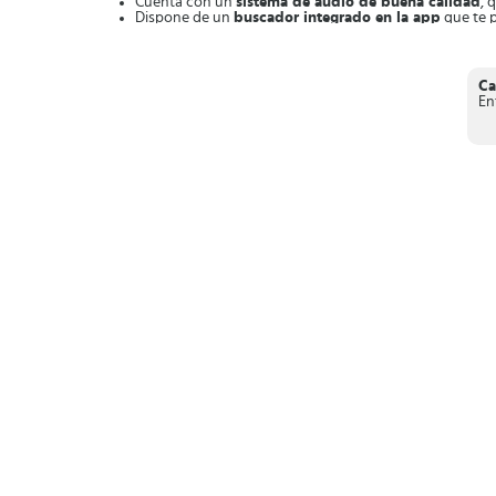
Cuenta con un
sistema de audio de buena calidad
, 
Dispone de un
buscador integrado en la app
que te p
Es una herramienta completamente
gratis
, por lo que
Ahora puedes disfrutar de tu música favorita cada vez que
Ca
En