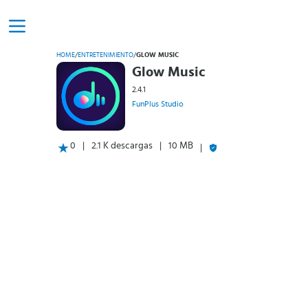
HOME
/
ENTRETENIMIENTO
/
GLOW MUSIC
Glow Music
2.4.1
FunPlus Studio
0
2.1 K descargas
10 MB