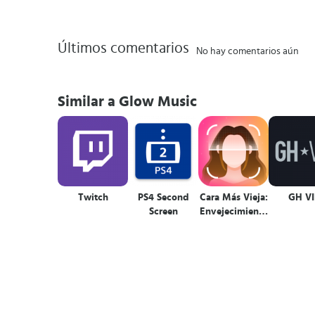
Últimos comentarios
No hay comentarios aún
Similar a Glow Music
Twitch
PS4 Second
Cara Más Vieja:
GH VI
Screen
Envejecimiento
Facial