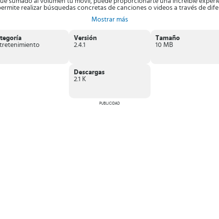
que sumado al volumen tu móvil, puede proporcionarte una increíble experie
ermite realizar búsquedas concretas de canciones o videos a través de diferen
 presenta anuncios de publicidad.
Mostrar más
 quieras con
Glow Music
. Encuentra las mejores canciones y relájate mientr
tegoría
Versión
Tamaño
tretenimiento
2.4.1
10 MB
Descargas
2.1 K
PUBLICIDAD