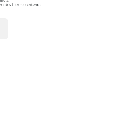
ncia.
tes filtros o criterios.
as las escuchas.