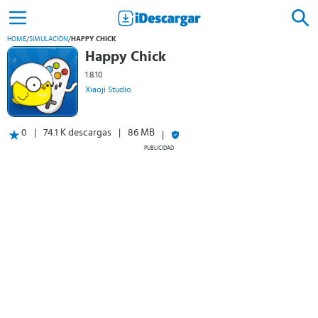
HOME
/
SIMULACIÓN
/
HAPPY CHICK
Happy Chick
1.8.10
Xiaoji Studio
0
74.1 K descargas
86 MB
PUBLICIDAD