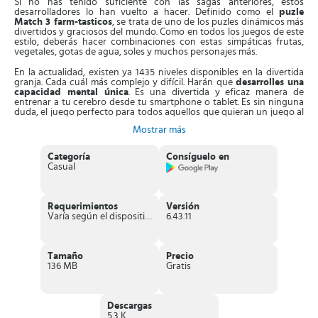
Si no has tenido suficiente con las sagas anteriores, estos
desarrolladores lo han vuelto a hacer. Definido como el
puzle
Match 3 farm-tasticos
, se trata de uno de los puzles dinámicos más
divertidos y graciosos del mundo. Como en todos los juegos de este
estilo, deberás hacer combinaciones con estas simpáticas frutas,
vegetales, gotas de agua, soles y muchos personajes más.
En la actualidad, existen ya 1435 niveles disponibles en la divertida
granja. Cada cuál más complejo y difícil. Harán que
desarrolles una
capacidad mental única
. Es una divertida y eficaz manera de
entrenar a tu cerebro desde tu smartphone o tablet. Es sin ninguna
duda, el juego perfecto para todos aquellos que quieran un juego al
que dedicarle unos pocos minutos al día. Sin ataduras ni largas
Mostrar más
partidas.
Farm Heroes Saga nos ha enamorado con
Categoría
Consíguelo en
Casual
esto
Dicho esto, vayamos a ver algunas de las
características principales
de Farm Heroes Saga
para Android, iPhone y iPad:
Requerimientos
Versión
Varía según el dispositivo
6.43.11
Recoge todas las cosechas para superar los niveles. ¡Consíguelo
antes de quedarte sin movimientos!
Activa a los compañeros del club de la granja consiguiendo
judías mágicas.
Tamaño
Precio
Supera los niveles más difíciles aprovechando los boosters
136 MB
Gratis
recargables, los potenciadores y tus propios compañeros del
club.
Disfruta de un gran juego horas ilimitadas.
Totalmente integrado con Facebook. Sigue las puntuaciones de
Descargas
tus amigos y ¡pícate con ellos!
5.3 K