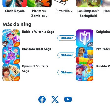
Clash Royale
Plants vs.
Pinturillo 2
Los Simpson™
Hom
Zombies 2
Springfield
Más de King
Bubble Witch 3 Saga
Knighth
Obtener
Blossom Blast Saga
Pet Resc
Obtener
Pyramid Solitaire
Bubble W
Saga
Obtener