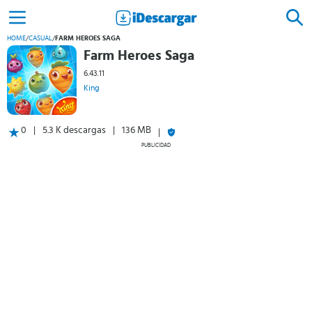
HOME
/
CASUAL
/
FARM HEROES SAGA
Farm Heroes Saga
6.43.11
King
0
5.3 K descargas
136 MB
PUBLICIDAD