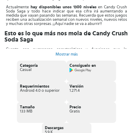
Actualmente
hay disponibles unos 1300 niveles
en Candy Crush
Soda Saga y todo hace indicar que esa cifra irá aumentando a
medida que vayan pasando las semanas. Recuerda que estos juegos
reciben una actualización semanal con nuevos niveles, nuevos retos
y muchas otras sorpresas. ¡¡Aquí nadie se va a aburrir!!
Esto es lo que más nos mola de Candy Crush
Soda Saga
Cuenta con numerosas características y funciones que lo
convierten en un juego único. Las podemos ver a continuación:
Mostrar más
Más de 1000 nuevos y deliciosos niveles.
Categoría
Consíguelo en
Modos de juego nuevos introducidos:
Casual
Soda
: rescata a los ositos de gominola liberando la
soda morada.
Helado
: rompe el hielo y libera los ositos de gominola
combinando caramelos.
Requerimientos
Versión
Miel
: libera a los ositos de gominola atrapados en la
Android 4.0 o superior
1.271.4
miel combinando los caramelos colindantes.
Pez de gominola
: combinando 4 caramelos en un cuadrado.
Caramelo colorante
: combinando 7 caramelos.
Nuevos gráficos, mejoras de velocidad y rendimiento.
Tamaño
Precio
Integración total con Facebook y con tus amigos.
133 MB
Gratis
Así pues, con todo esto no hace falta invitaros a
descargar Candy
Crush Soda Saga gratis en Android, iPhone, iPad y Windows
Phone
. Vosotros solos os lo descargaréis encantados y disfrutaréis
Descargas
del juego del que todos vuestros amigos están hablando. Es un
5.9 K