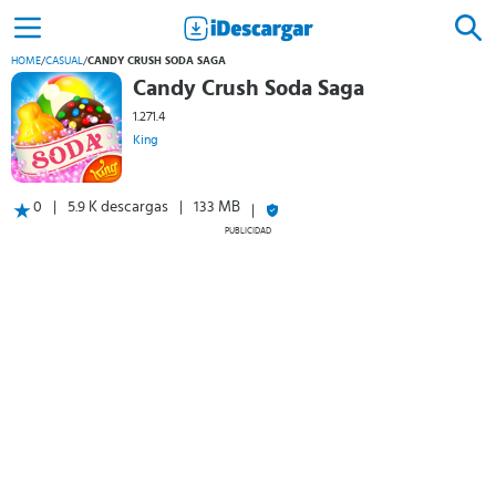
HOME
/
CASUAL
/
CANDY CRUSH SODA SAGA
Candy Crush Soda Saga
1.271.4
King
0
5.9 K descargas
133 MB
PUBLICIDAD