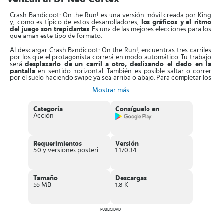
Crash Bandicoot: On the Run! es una versión móvil creada por King
y, como es típico de estos desarrolladores,
los gráficos y el ritmo
del juego son trepidantes
. Es una de las mejores elecciones para los
que aman este tipo de formato.
Al descargar Crash Bandicoot: On the Run!, encuentras tres carriles
por los que el protagonista correrá en modo automático. Tu trabajo
será
desplazarlo de un carril a otro, deslizando el dedo en la
pantalla
en sentido horizontal. También es posible saltar o correr
por el suelo haciendo swipe ya sea arriba o abajo. Para completar los
movimientos,
toca la pantalla para que el personaje realice su
Mostrar más
giro de ataque mítico
.
El objetivo del juego es
derrotar a Dr Neo Cortex y sus esbirros en
Categoría
Consíguelo en
los distintos modos de juego
. Para lograrlo, tienes que recorrer
Acción
escenarios esquivando todos los obstáculos y recogiendo
manzanas o al propio Aku Aku que servirá para protegerte de un
ataque enemigo.
Requerimientos
Versión
Un aspecto diferente de Crash Bandicoot: On the Run! con respecto
5.0 y versiones posteriores
1.170.34
a otros endless runner, es que
tendrás una base de operaciones en
la que Coco te ofrecerá ayuda
. Para ello debes obtener diferentes
ítems que estarán repartidos por los escenarios para así ir
fabricando armas para salvar el multiverso.
Tamaño
Descargas
55 MB
1.8 K
Características de Crash Bandicoot: On the
Run!
PUBLICIDAD
Juego
gratuito
tipo endless runner.