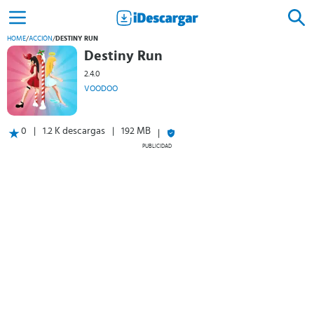
HOME
/
ACCIÓN
/
DESTINY RUN
Destiny Run
2.4.0
VOODOO
0
1.2 K descargas
192 MB
PUBLICIDAD