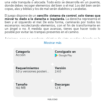
una vida tranquila o alocada. Todo esto se desarrolla en un puente,
donde debes recoger elementos del bien o el mal. Los del bien serán
copas, alas y biblias y los de mal serán diablitos y carabelas.
El juego dispone de un
sencillo sistema de control
,
solo tienes que
mover tu dedo a la derecha o izquierda.
La derecha representa el
bien y el izquierdo el mal. De esta forma, caminarás por todos los
escenarios recolectando elementos, con el fin de transformarte en
un ángel o no. A medida que avanzas, tienes que hacer todo lo
posible por evitar las trampas presentes en el camino.
Asimismo, para no perder tu objetivo de vista, puedes ubicarlo en la
parte de arriba del menú y seguirlo. Entonces, al avanzar
Mostrar más
encontrarás portales identificados para el bien o mal
. El juego te
propondrá retos, ser buena o mala, elige con cuidado las opciones,
Categoría
Consíguelo en
de esto depende tu progreso en los niveles.
Acción
Una vez que eliges un portal, tendrás 2 consecuencias
. La
primera se refleja en el aspecto de la chica, su ropa será de color
verde claro con alas angelicales o roja en función de la decisión
Requerimientos
Versión
tomada. La segunda consecuencia ocurre al final del juego, en el día
5.0 y versiones posteriores
2.4.0
del juicio, donde se te indica si vas al cielo o infierno.
Aparte de esto,
Destiny Run
cuenta con
gráficos bien diseñados
en 3D
y bien fluidos
, que cambian de color según los elementos
Tamaño
Descargas
que elijas en el recorrido.
192 MB
1.2 K
Características de Destiny Run
Juego casual donde debes decidir el destino de una chica,
PUBLICIDAD
ser buena o mala
.