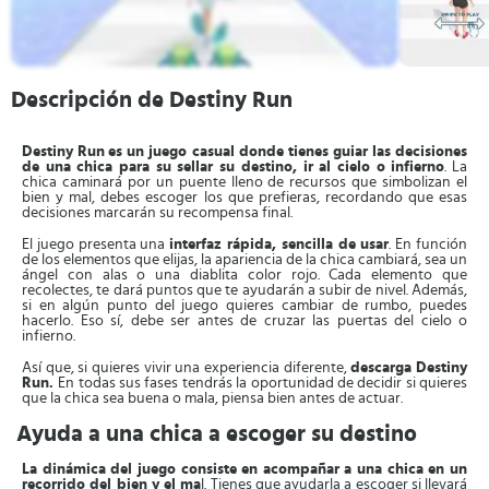
Descripción de Destiny Run
Destiny Run
es un juego casual donde tienes guiar las decisiones
de una chica para su sellar su destino, ir al cielo o infierno
. La
chica caminará por un puente lleno de recursos que simbolizan el
bien y mal, debes escoger los que prefieras, recordando que esas
decisiones marcarán su recompensa final.
El juego presenta una
interfaz rápida, sencilla de usar
. En función
de los elementos que elijas, la apariencia de la chica cambiará, sea un
ángel con alas o una diablita color rojo. Cada elemento que
recolectes, te dará puntos que te ayudarán a subir de nivel. Además,
si en algún punto del juego quieres cambiar de rumbo, puedes
hacerlo. Eso sí, debe ser antes de cruzar las puertas del cielo o
infierno.
Así que, si quieres vivir una experiencia diferente,
descarga
Destiny
Run.
En todas sus fases tendrás la oportunidad de decidir si quieres
que la chica sea buena o mala, piensa bien antes de actuar.
Ayuda a una chica a escoger su destino
La dinámica del juego consiste en acompañar a una chica en un
recorrido del bien y el ma
l. Tienes que ayudarla a escoger si llevará