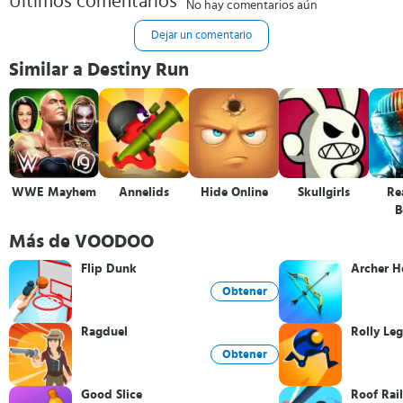
Últimos comentarios
No hay comentarios aún
Dejar un comentario
Similar a Destiny Run
WWE Mayhem
Annelids
Hide Online
Skullgirls
Rea
B
Ch
Más de VOODOO
Flip Dunk
Archer H
Obtener
Ragduel
Rolly Leg
Obtener
Good Slice
Roof Rail