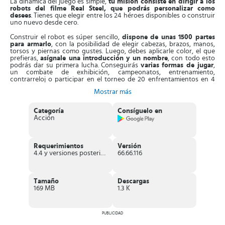
La dinámica del juego es simple,
tu misión consiste en dirigir a los
robots del filme Real Steel, que podrás personalizar como
desees
. Tienes que elegir entre los 24 héroes disponibles o construir
uno nuevo desde cero.
Construir el robot es súper sencillo,
dispone de unas 1500 partes
para armarlo
, con la posibilidad de elegir cabezas, brazos, manos,
torsos y piernas como gustes. Luego, debes aplicarle color, el que
prefieras,
asígnale una introducción y un nombre
, con todo esto
podrás dar su primera lucha. Conseguirás
varias
formas de jugar
,
un combate de exhibición, campeonatos, entrenamiento,
contrarreloj o participar en el torneo de 20 enfrentamientos en 4
niveles de complejidad.
Mostrar más
Entonces, cuando estás en la arena,
tendrás varias opciones para
pelear que son golpe fuerte, flojos de gracia y cubrirse del
Categoría
Consíguelo en
enemigo
. También, dispone de ataques y efectos devastadores, que
Acción
te permitirán derribar al opositor. Es más, puedes armar combos de
ataques especiales, con patadas y puñetazos, para no permitir que
tu oponente se levante del suelo.
Requerimientos
Versión
Además, no solo jugarás contra la IA del juego,
también librarás
4.4 y versiones posteriores
66.66.116
enfrentamientos con otros participantes en línea.
A medida que
ganas en las luchas, obtendrás dinero para comprar más partes que
te permitirán mejorar las destrezas del robot, así vencerás a los 4
jefes que conseguirás en todo el torneo.
Tamaño
Descargas
169 MB
1.3 K
Aparte de esto,
puedes armar una colección con las legendas de
Real Steel
, a saber Atom, Midas, Metro, Zeus y Noisy Boy. Podrás
jugar con ellos en el campeonato y vencer con facilidad a los
oponentes.
PUBLICIDAD