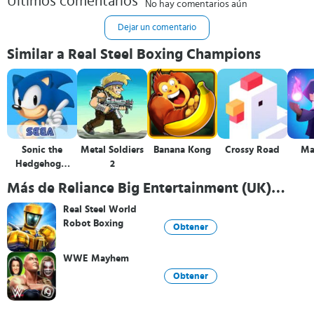
Últimos comentarios
No hay comentarios aún
Dejar un comentario
Similar a Real Steel Boxing Champions
Sonic the
Metal Soldiers
Banana Kong
Crossy Road
Ma
Hedgehog™
2
Classic
Más de Reliance Big Entertainment (UK)
Private Limited
Real Steel World
Robot Boxing
Obtener
WWE Mayhem
Obtener