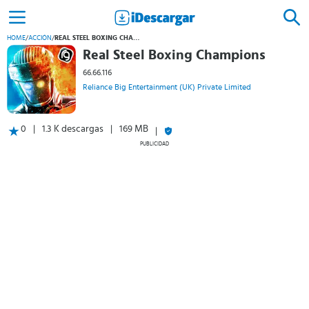
HOME
/
ACCIÓN
/
REAL STEEL BOXING CHAMPIONS
Real Steel Boxing Champions
66.66.116
Reliance Big Entertainment (UK) Private Limited
0
1.3 K descargas
169 MB
PUBLICIDAD