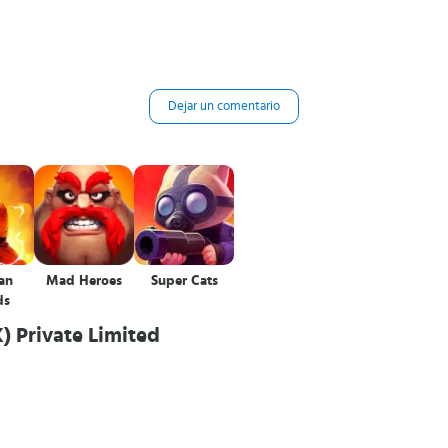
Dejar un comentario
an
Mad Heroes
Super Cats
ds
) Private Limited