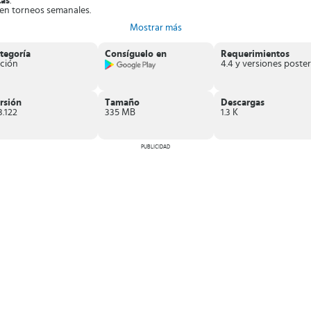
tas
.
en torneos semanales.
ues
y derrota a todos tus contendientes.
Mostrar más
es.
pción de obtener el título de campeón de la WWE.
tegoría
Consíguelo en
Requerimientos
nde tendrás la oportunidad de jugar con los grandes estrellas de la WWE en 
ción
rsión
Tamaño
Descargas
3.122
335 MB
1.3 K
PUBLICIDAD