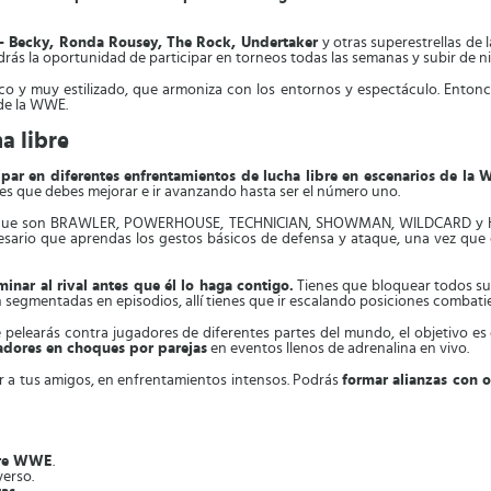
- Becky, Ronda Rousey, The Rock, Undertaker
y otras superestrellas de 
s la oportunidad de participar en torneos todas las semanas y subir de nivel
co y muy estilizado, que armoniza con los entornos y espectáculo. Entonc
 de la WWE.
a libre
ipar en diferentes enfrentamientos de lucha libre en escenarios de la
des que debes mejorar e ir avanzando hasta ser el número uno.
que son BRAWLER, POWERHOUSE, TECHNICIAN, SHOWMAN, WILDCARD y HIGH
cesario que aprendas los gestos básicos de defensa y ataque, una vez que e
minar al rival antes que él lo haga contigo.
Tienes que bloquear todos sus
 segmentadas en episodios, allí tienes que ir escalando posiciones combati
pelearás contra jugadores de diferentes partes del mundo, el objetivo es ga
gadores en choques por parejas
en eventos llenos de adrenalina en vivo.
ar a tus amigos, en enfrentamientos intensos. Podrás
formar alianzas con o
ibre WWE
.
verso.