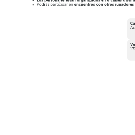
Los personajes están organizados en 6 clases distin
Podrás participar en
encuentros con otros jugadores
Tienes que
acumular energía en el medidor de ataq
Modo versus
para jugar en línea con otros participant
Al ganar
, recibirás premios y recompensas
, con la o
Ca
En conclusión,
WWE Mayhem
es un emocionante título do
Ac
Ve
1.7