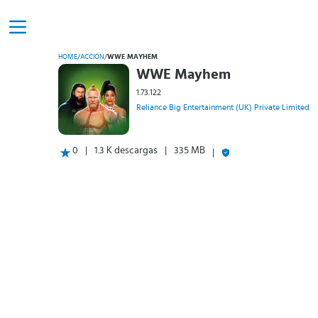
HOME
/
ACCIÓN
/
WWE MAYHEM
WWE Mayhem
1.73.122
Reliance Big Entertainment (UK) Private Limited
0
1.3 K descargas
335 MB