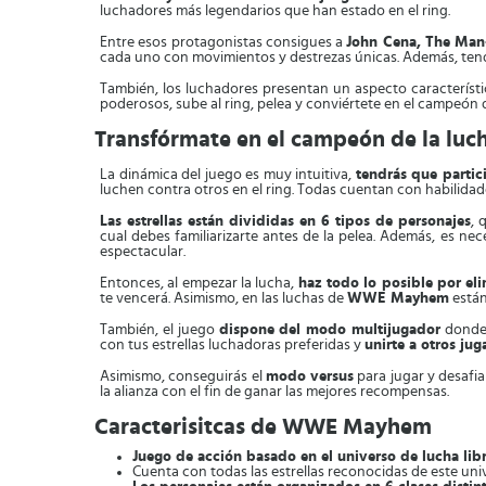
luchadores más legendarios que han estado en el ring.
Entre esos protagonistas consigues a
John Cena, The Man
cada uno con movimientos y destrezas únicas. Además, tendrá
También, los luchadores presentan un aspecto característi
poderosos, sube al ring, pelea y conviértete en el campeón
Transfórmate en el campeón de la luch
La dinámica del juego es muy intuitiva,
tendrás que partic
luchen contra otros en el ring. Todas cuentan con habilida
Las estrellas están divididas en 6 tipos de personajes
, 
cual debes familiarizarte antes de la pelea. Además, es ne
espectacular.
Entonces, al empezar la lucha,
haz todo lo posible por eli
te vencerá. Asimismo, en las luchas de
WWE Mayhem
están
También, el juego
dispone del modo multijugador
donde 
con tus estrellas luchadoras preferidas y
unirte a otros ju
Asimismo, conseguirás el
modo versus
para jugar y desafi
la alianza con el fin de ganar las mejores recompensas.
Caracterisitcas de WWE Mayhem
Juego de acción basado en el universo de lucha l
Cuenta con todas las estrellas reconocidas de este uni