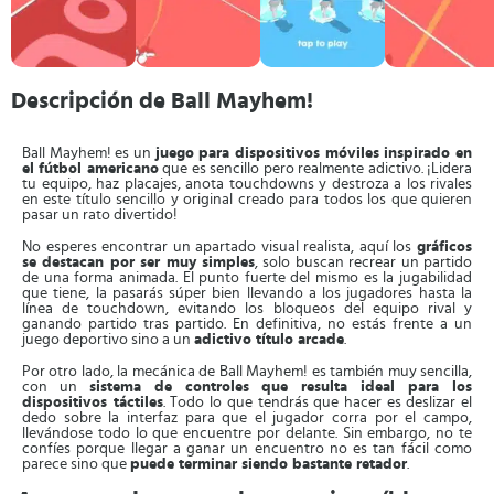
Descripción de Ball Mayhem!
Ball Mayhem! es un
juego para dispositivos móviles inspirado en
el fútbol americano
que es sencillo pero realmente adictivo. ¡Lidera
tu equipo, haz placajes, anota touchdowns y destroza a los rivales
en este título sencillo y original creado para todos los que quieren
pasar un rato divertido!
No esperes encontrar un apartado visual realista, aquí los
gráficos
se destacan por ser muy simples
, solo buscan recrear un partido
de una forma animada. El punto fuerte del mismo es la jugabilidad
que tiene, la pasarás súper bien llevando a los jugadores hasta la
línea de touchdown, evitando los bloqueos del equipo rival y
ganando partido tras partido. En definitiva, no estás frente a un
juego deportivo sino a un
adictivo título arcade
.
Por otro lado, la mecánica de Ball Mayhem! es también muy sencilla,
con un
sistema de controles que resulta ideal para los
dispositivos táctiles
. Todo lo que tendrás que hacer es deslizar el
dedo sobre la interfaz para que el jugador corra por el campo,
llevándose todo lo que encuentre por delante. Sin embargo, no te
confíes porque llegar a ganar un encuentro no es tan fácil como
parece sino que
puede terminar siendo bastante retador
.