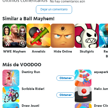
Últimos comentarios
No hay comentarios aún
Dejar un comentario
Similar a Ball Mayhem!
WWE Mayhem
Annelids
Hide Online
Skullgirls
Rea
B
Ch
Más de VOODOO
Destiny Run
aquapark
Obtener
Scribble Rider!
Helix Ju
Obtener
Draw Joust!
Draw Cli