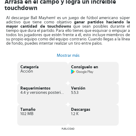
Arrasa en el campo y logra un increíble
touchdown
Al descargar Ball Mayhem! es un juego de fútbol americano súper
adictivo que tiene como objetivo
ganar partidos haciendo la
mayor cantidad de touchdowns
que sean posibles durante el
tiempo que dura el partido. Para ello tienes que esquivar o empujar a
todos los jugadores que estén frente a él, esto incluye miembros de
su propio equipo como del equipo contrario. Cuando llegas a la línea
de fondo, puedes intentar realizar un tiro entre palos.
Controla a tu jugador
deslizando el dedo sobre la pantalla
, tú
Mostrar más
decides si irte por el óvalo y llevarlo hasta el área de anotación o ir
limpiando el camino con increíbles placajes en los que tú también
puedes salir afectado. Puede parecer arriesgado, pero sí disfrutarás
Categoría
Consíguelo en
viendo como salen tus rivales por los aires.
Acción
Asimismo, cada vez que
consigas un touchdown pasas de nivel
.
Ten presente que cada nivel será más difícil que el previo. La
diferencia radica en que al principio solo debes esquivar a unos
Requerimientos
Versión
pocos jugadores, pero en los niveles avanzados tendrás que zafarte
4.4 y versiones posteriores
5.5.3
de montones de figuras rivales.
Finalmente, las estadísticas se irán grabando para que al final
puedas ver todas las yardas que recorriste. A medida que avanzas y
Tamaño
Descargas
ganas partidos, tienes opción de
personalizar a tu jugador con
102 MB
1.2 K
nuevos colores para la equipación, pelotas diferentes para los
partidos y hasta divertidos bailecitos
que realizan los jugadores
en el campo, muy parecidos a los que aparecen en Fortnite.
PUBLICIDAD
Características de Ball Mayhem!