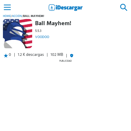
HOME
/
ACCIÓN
/
BALL MAYHEM!
Ball Mayhem!
5.5.3
VOODOO
0
1.2 K descargas
102 MB
PUBLICIDAD