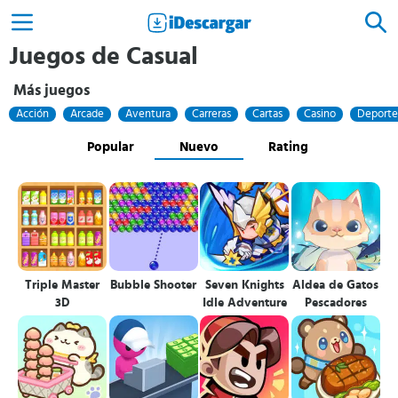
Juegos de Casual
Más juegos
Acción
Arcade
Aventura
Carreras
Cartas
Casino
Deporte
Popular
Nuevo
Rating
Triple Master
Bubble Shooter
Seven Knights
Aldea de Gatos
3D
Idle Adventure
Pescadores