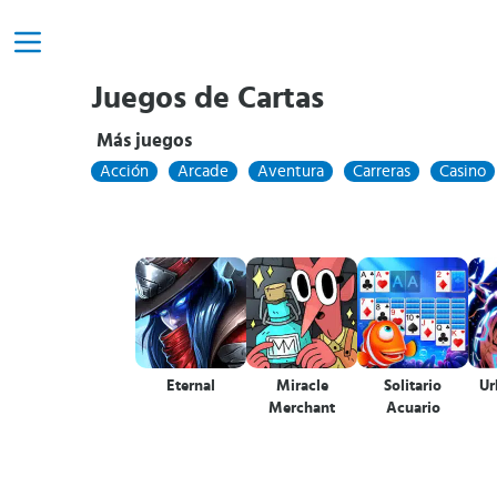
Juegos de Cartas
Más juegos
Acción
Arcade
Aventura
Carreras
Casino
Eternal
Miracle
Solitario
Ur
Merchant
Acuario