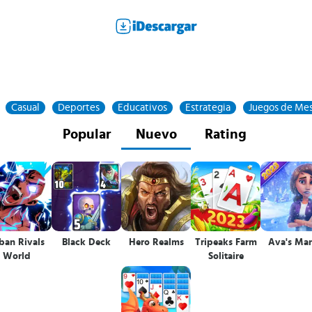
Casual
Deportes
Educativos
Estrategia
Juegos de Me
Popular
Nuevo
Rating
ban Rivals
Black Deck
Hero Realms
Tripeaks Farm
Ava's Ma
World
Solitaire