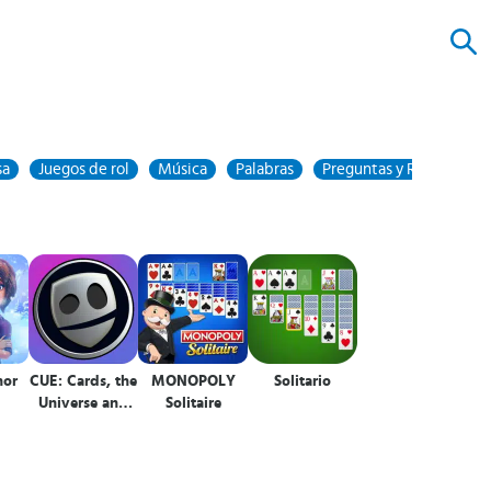
sa
Juegos de rol
Música
Palabras
Preguntas y Respuestas
nor
CUE: Cards, the
MONOPOLY
Solitario
Universe and
Solitaire
Everything