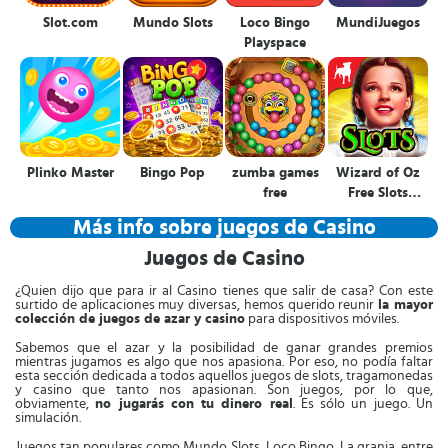
Slot.com
Mundo Slots
Loco Bingo
MundiJuegos
Playspace
Plinko Master
Bingo Pop
zumba games
Wizard of Oz
free
Free Slots
Casino
Más info sobre juegos de Casino
Juegos de Casino
¿Quien dijo que para ir al Casino tienes que salir de casa? Con este
surtido de aplicaciones muy diversas, hemos querido reunir
la mayor
colección de juegos de azar y casino
para dispositivos móviles.
Sabemos que el azar y la posibilidad de ganar grandes premios
mientras jugamos es algo que nos apasiona. Por eso, no podía faltar
esta sección dedicada a todos aquellos juegos de slots, tragamonedas
y casino que tanto nos apasionan. Son juegos, por lo que,
obviamente,
no jugarás con tu dinero real
. Es sólo un juego. Un
simulación.
Juegos tan populares como Mundo Slots, Loco Bingo, La granja, entre