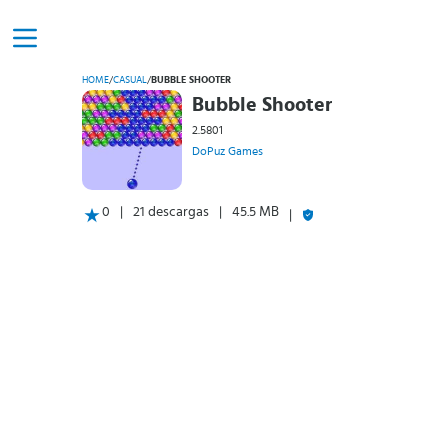
HOME
/
CASUAL
/
BUBBLE SHOOTER
Bubble Shooter
2.5801
DoPuz Games
0
21 descargas
45.5 MB