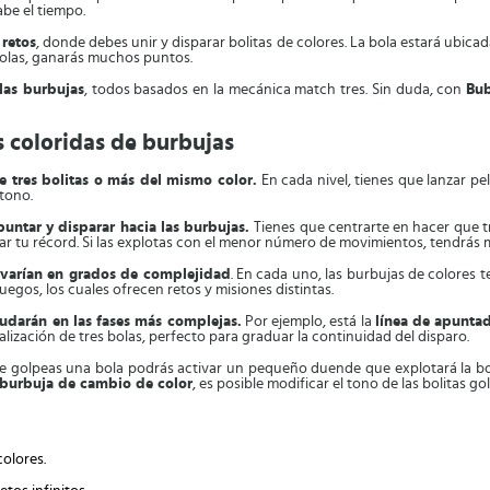
abe el tiempo.
 retos
, donde debes unir y disparar bolitas de colores. La bola estará ubicada
bolas, ganarás muchos puntos.
las burbujas
, todos basados en la mecánica match tres. Sin duda, con
Bub
 coloridas de burbujas
 tres bolitas o más del mismo color.
En cada nivel, tienes que lanzar pel
 tono.
puntar y disparar hacia las burbujas.
Tienes que centrarte en hacer que tr
dar tu récord. Si las explotas con el menor número de movimientos, tendrás
 varían en grados de complejidad
. En cada uno, las burbujas de colores t
uegos, los cuales ofrecen retos y misiones distintas.
udarán en las fases más complejas.
Por ejemplo, está la
línea de apunta
ualización de tres bolas, perfecto para graduar la continuidad del disparo.
ue golpeas una bola podrás activar un pequeño duende que explotará la b
burbuja de cambio de color
, es posible modificar el tono de las bolitas g
olores.