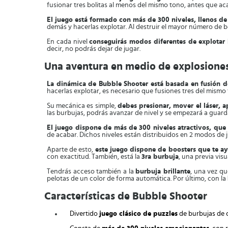
fusionar tres bolitas al menos del mismo tono, antes que ac
El juego está formado con más de 300 niveles, llenos de
demás y hacerlas explotar. Al destruir el mayor número de 
En cada nivel
conseguirás modos diferentes de explotar 
decir, no podrás dejar de jugar.
Una aventura en medio de explosiones
La dinámica de Bubble Shooter está basada en fusión de
hacerlas explotar, es necesario que fusiones tres del mismo
Su mecánica es simple,
debes presionar, mover el láser, a
las burbujas, podrás avanzar de nivel y se empezará a guar
El juego dispone de más de 300 niveles atractivos, que
de acabar. Dichos niveles están distribuidos en 2 modos de j
Aparte de esto,
este juego dispone de boosters que te ay
con exactitud. También, está la
3ra burbuja
, una previa vis
Tendrás acceso también a la
burbuja brillante
, una vez q
pelotas de un color de forma automática. Por último, con la
Características de Bubble Shooter
Divertido
juego clásico de puzzles
de burbujas de c