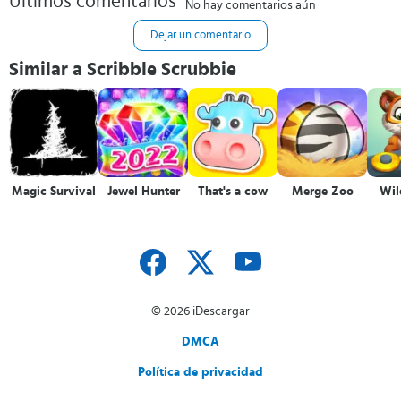
Últimos comentarios
No hay comentarios aún
Dejar un comentario
Similar a Scribble Scrubbie
Magic Survival
Jewel Hunter
That's a cow
Merge Zoo
Wil
© 2026 iDescargar
DMCA
Política de privacidad