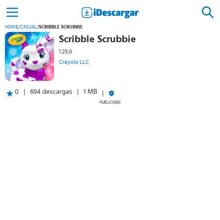
HOME
/
CASUAL
/
SCRIBBLE SCRUBBIE
Scribble Scrubbie
1.25.0
Crayola LLC
0
694 descargas
1 MB
PUBLICIDAD