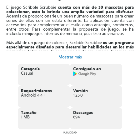
El juego Scribble Scrubbie
cuenta con más de 30 mascotas para
coleccionar, esto le brinda una amplia variedad para disfrutar
.
Además de proporcionarle un buen número de mascotas para crear
series de ellos con un estilo diferente. La aplicación cuenta con
accesorios para complementar el estilo como anteojos, sombreros,
entre otros. Para complementar la propuesta de juego, se ha
incluido minijuegos internos de memoria, puzzles o adivinanzas.
Más allá de un juego de colorear, Scribble Scrubbie
es un programa
especialmente diseñado para desarrollar habilidades en los más
pequeños
. Tales como, la coordinación de ojo y mano, la lógica, así
como la resolución de problemas de una forma entretenida y
Mostrar más
divertida. Esto es de interés para los padres saber que sus hijos están
aprendiendo o estimulándose de una forma divertida. Es ideal para
los niños que no se sienten a gusto pintando con colores físicos, un
Categoría
Consíguelo en
buen comienzo es la aplicación Scribble Scrubbie.
Casual
De esta forma se le despertará su interés por la pintura, ya que no
estará pintando sobre un dibujo tradicional.
El juego consiste en
Requerimientos
Versión
transformar la imagen de una linda mascota aportándole mucho
Android 4.4+
1.25.0
color.
Uno de los factores más favorecedores del programa es que
no presenta ningún tipo de limitación, el niño podrá dibujar y usar la
combinación y accesorios que desee. Por otra parte, la plataforma
ha sido adaptada a niños de todas las edades, por lo que todas las
Tamaño
Descargas
indicaciones son de forma guiada.
1 MB
694
Características de Scribble Scrubbie
Juego de
estimulación creativa
.
PUBLICIDAD
Proporciona las herramientas
para desarrollar la creatividad