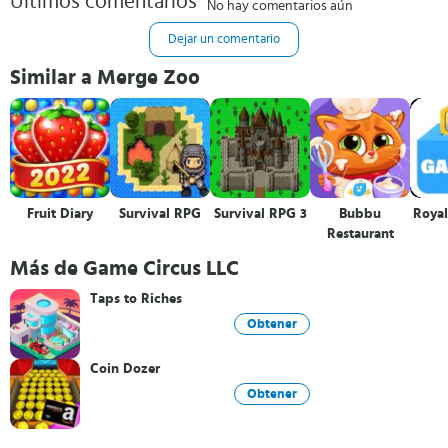
Últimos comentarios
No hay comentarios aún
Dejar un comentario
Similar a Merge Zoo
Fruit Diary
Survival RPG
Survival RPG 3
Bubbu
Royal
Restaurant
Más de Game Circus LLC
Taps to Riches
Obtener
Coin Dozer
Obtener