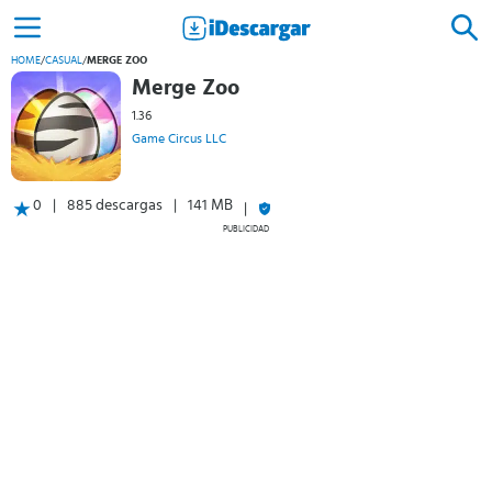
HOME
/
CASUAL
/
MERGE ZOO
Merge Zoo
1.36
Game Circus LLC
0
885 descargas
141 MB
PUBLICIDAD