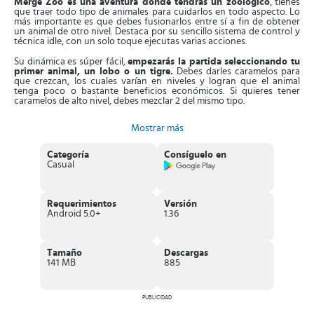
Merge Zoo es una aventura donde tendrás un zoológico
, tienes
que traer todo tipo de animales para cuidarlos en todo aspecto. Lo
más importante es que debes fusionarlos entre sí a fin de obtener
un animal de otro nivel. Destaca por su sencillo sistema de control y
técnica idle, con un solo toque ejecutas varias acciones.
Su dinámica es súper fácil,
empezarás la partida seleccionando tu
primer animal, un lobo o un tigre.
Debes darles caramelos para
que crezcan, los cuales varían en niveles y logran que el animal
tenga poco o bastante beneficios económicos. Si quieres tener
caramelos de alto nivel, debes mezclar 2 del mismo tipo.
Los caramelos se combinan en cuadrículas de 2x2, la cual aumenta
Mostrar más
de tamaño progresivamente. Desde el primer nivel,
tienes que
comprar caramelos y fusionar 2,
consiguiendo un caramelo de
segundo nivel. Mientras que el nivel del Candy sea mayor, recibirás
Categoría
Consíguelo en
más dinero del nivel que alimentes. Asimismo, cada cierto tiempo
Casual
obtendrás un huevo, que contiene un animal, que debes alimentar,
que eclosionará en cuestión de horas.
Características de Merge Zoo
Requerimientos
Versión
Android 5.0+
1.36
Divertido
juego idle donde tienes que administrar un
zoológico
fuera de lo común.
Sistema de control rápido y sencillo de manejar.
Podrás
coleccionar cientos de animales adorables
, comunes y
Tamaño
Descargas
no tan comunes, como unicornios y dragones.
141 MB
885
Apartado gráfico colorido, con animaciones muy fluidas.
Puedes hacer que tu zoológico siga creciendo aunque no
estés conectado
, es un juego inactivo y podrás ganar dinero en
PUBLICIDAD
segundos.
En cada nivel
recibirás huevos exóticos
, donde descubrirás