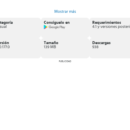
Mostrar más
tegoría
Consíguelo en
Requerimientos
sual
4
ndy Crush Saga que no puedes dejar de probar
si eres fanático de los ju
rsión
Tamaño
Descargas
0.177.0
139 MB
938
PUBLICIDAD