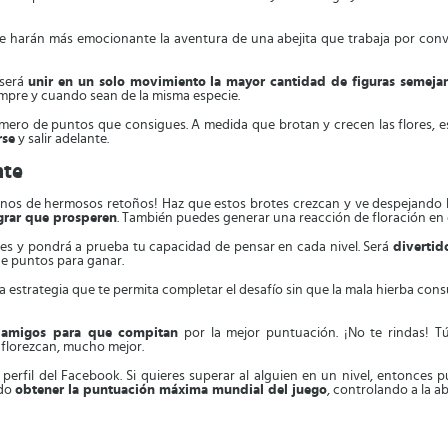
 harán más emocionante la aventura de una abejita que trabaja por converti
 será
unir en un solo movimiento la mayor cantidad de figuras semejan
empre y cuando sean de la misma especie.
ero de puntos que consigues. A medida que brotan y crecen las flores, e
rse
y salir adelante.
nte
lenos de hermosos retoños! Haz que estos brotes crezcan y ve despejando l
grar que prosperen
. También puedes generar una reacción de floración en 
res y pondrá a prueba tu capacidad de pensar en cada nivel. Será
divertid
de puntos para ganar.
 estrategia que te permita completar el desafío sin que la mala hierba con
s amigos para que compitan
por la mejor puntuación. ¡No te rindas! T
florezcan, mucho mejor.
erfil del Facebook. Si quieres superar al alguien en un nivel, entonces 
ndo
obtener la puntuación máxima mundial del juego
, controlando a la ab