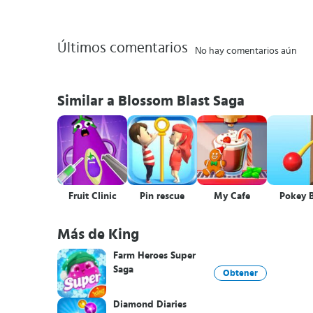
Últimos comentarios
No hay comentarios aún
Similar a Blossom Blast Saga
Fruit Clinic
Pin rescue
My Cafe
Pokey B
Más de King
Farm Heroes Super
Saga
Obtener
Diamond Diaries