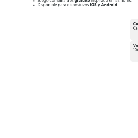
Juego combina tres
gratuito
inspirado en las flores.
Disponible para dispositivos
IOS y Android
.
Contiene
anuncios y compras
dentro de la App.
Gráficos coloridos
y llenos de vida.
Innumerables niveles
de dificultad creciente.
Juega
solo o invita a tus amigos
para que compitan.
Ca
Saca la
mejor puntuación del ranking
Ca
En definitiva,
Blossom Blast Saga es una alternativa a Ca
jardín prospere en poco tiempo.
Ve
10