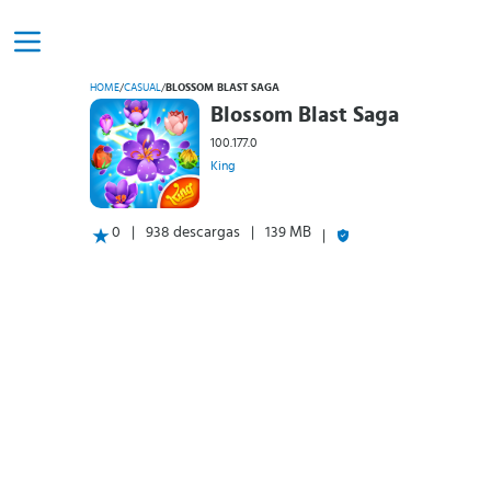
HOME
/
CASUAL
/
BLOSSOM BLAST SAGA
Blossom Blast Saga
100.177.0
King
0
938 descargas
139 MB