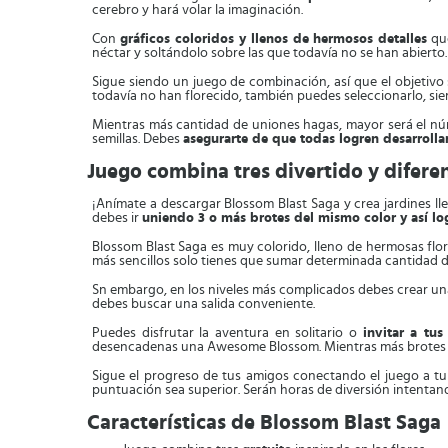
cerebro y hará volar la imaginación.
Con
gráficos coloridos y llenos de hermosos detalles
que
néctar y soltándolo sobre las que todavía no se han abierto.
Sigue siendo un juego de combinación, así que el objetivo
todavía no han florecido, también puedes seleccionarlo, si
Mientras más cantidad de uniones hagas, mayor será el núm
semillas. Debes
asegurarte de que todas logren desarrolla
Juego combina tres divertido y difere
¡Anímate a descargar Blossom Blast Saga y crea jardines l
debes ir
uniendo 3 o más brotes del mismo color y así lo
Blossom Blast Saga es muy colorido, lleno de hermosas flo
más sencillos solo tienes que sumar determinada cantidad 
Sn embargo, en los niveles más complicados debes crear una
debes buscar una salida conveniente.
Puedes disfrutar la aventura en solitario o
invitar a tu
desencadenas una Awesome Blossom. Mientras más brotes 
Sigue el progreso de tus amigos conectando el juego a tu p
puntuación sea superior. Serán horas de diversión intenta
Características de Blossom Blast Saga