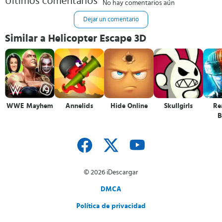
Últimos comentarios
No hay comentarios aún
Dejar un comentario
Similar a Helicopter Escape 3D
WWE Mayhem
Annelids
Hide Online
Skullgirls
Rea
B
Ch
© 2026 iDescargar
DMCA
Política de privacidad