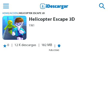
HOME
/
ACCIÓN
/
HELICOPTER ESCAPE 3D
Helicopter Escape 3D
1.18.1
0
1.2 K descargas
182 MB
PUBLICIDAD