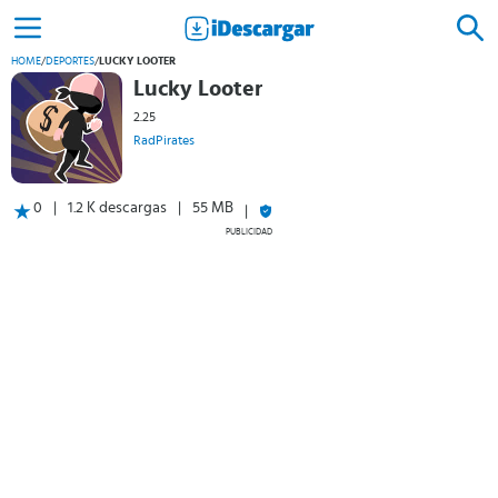
HOME
/
DEPORTES
/
LUCKY LOOTER
Lucky Looter
2.25
RadPirates
0
1.2 K descargas
55 MB
PUBLICIDAD