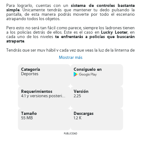
Para lograrlo, cuentas con un
sistema de controles bastante
simple
. Únicamente tendrás que mantener tu dedo pulsando la
pantalla, de esta manera podrás moverte por todo el escenario
atrapando todos los objetos.
Pero esto no será tan fácil como parece, siempre los ladrones tienen
a los policías detrás de ellos. Este es el caso en
Lucky Looter
, en
cada uno de los niveles
te enfrentarás a policías que buscarán
atraparte
.
Tendrás que ser muy hábil y cada vez que veas la luz de la linterna de
un policía, debes esconderte. ¿Cómo puedes hacerlo? Suelta el dedo
Mostrar más
de la pantalla y de forma inmediata
te camuflarás dentro de una
caja de cartón
. ¡Los policías no podrán encontrarte!
Categoría
Consíguelo en
Debes tener presente la
barra con 3 estrellas
que se te muestra en
Deportes
la parte superior de la pantalla. Esta irá aumentando a medida que
vas atrapando objetos, si consigues la primera estrella ya podrás
pasar al otro nivel. Sin embargo
si logras las 3 estrellas, obtendrás
más recompensas
.
Requerimientos
Versión
4.1 y versiones posteriores
2.25
Mueve con mucha rapidez por el escenario, mucho más cuando
veas la luz de las linternas. Si eres hábil,
podrás esquivar a los
policías y ponerte a salvo en tu coche
, si lo logras subirás de nivel,
pero si te atrapan, tendrás que volver a empezar.
Tamaño
Descargas
55 MB
1.2 K
Los objetos tienen un valor en monedas, por lo que mientras más
objetos obtengas, mayores serán las ganancias.
Los
objetos
dorados tienen un valor más alto
, ¡Asegúrate de conseguirlos
PUBLICIDAD
todos!