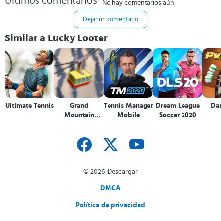
Últimos comentarios
No hay comentarios aún
Dejar un comentario
Similar a Lucky Looter
Ultimate Tennis
Grand
Tennis Manager
Dream League
Dar
Mountain
Mobile
Soccer 2020
Adventure
© 2026 iDescargar
DMCA
Política de privacidad