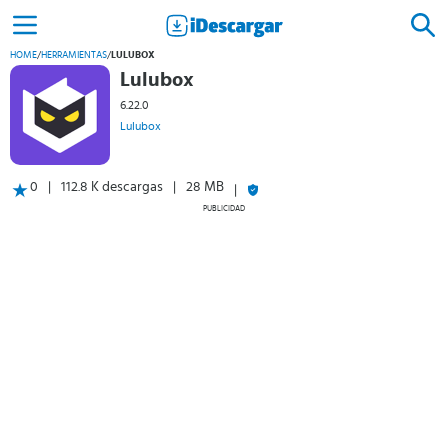
HOME
/
HERRAMIENTAS
/
LULUBOX
Lulubox
6.22.0
Lulubox
0
112.8 K descargas
28 MB
PUBLICIDAD