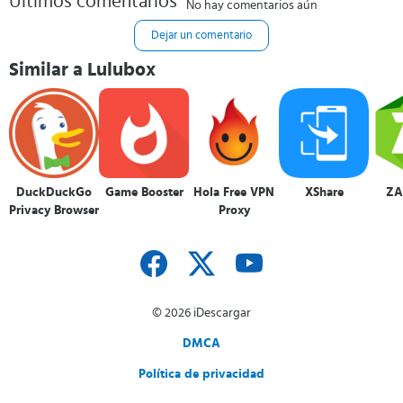
Últimos comentarios
No hay comentarios aún
Dejar un comentario
Similar a Lulubox
DuckDuckGo
Game Booster
Hola Free VPN
XShare
ZA
Privacy Browser
Proxy
© 2026 iDescargar
DMCA
Política de privacidad