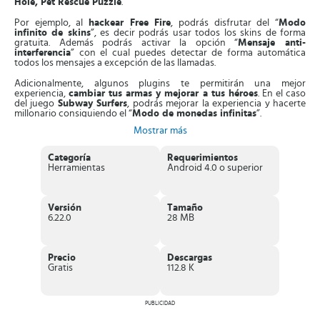
Hole, Pet Rescue Puzzle
.
Por ejemplo, al
hackear Free Fire
, podrás disfrutar del “
Modo
infinito de skins
”, es decir podrás usar todos los skins de forma
gratuita. Además podrás activar la opción “
Mensaje anti-
interferencia
” con el cual puedes detectar de forma automática
todos los mensajes a excepción de las llamadas.
Adicionalmente, algunos plugins te permitirán una mejor
experiencia,
cambiar tus armas y mejorar a tus héroes
. En el caso
del juego
Subway Surfers
, podrás mejorar la experiencia y hacerte
millonario consiguiendo el “
Modo de monedas infinitas
”.
Mostrar más
Además conseguirás el “
Modo de llaves infinitas
” con el que
podrás desbloquear una gran cantidad de
trajes y aeropatines
para
tus héroes, cada vez que actualicen la versión y el “
Modo
Categoría
Requerimientos
invencible
” solo tendrás que
deslizar y revivir
cada vez que lo
Herramientas
Android 4.0 o superior
desees.
Con
Lulubox
podrás integrar en una sola app todos los juegos que
tengas almacenados en tu móvil y aplicarles los skins y plugins
Versión
Tamaño
cuando quieras.
6.22.0
28 MB
Posee una
interfaz muy agradable y bien diseñada,
dándote
amplio y fácil acceso a cada uno de los juegos que tengan
instalados, adicionalmente en la pantalla principal
encontrarás
Precio
Descargas
varias guías
que te ayudarán a sacar el máximo rendimiento a cada
Gratis
112.8 K
uno de los juegos.
Consigue skins y plugins ilimitados,
aumenta la velocidad de tus
PUBLICIDAD
juegos
, además de recompensas Premium con solo utilizar esta
herramienta en tu dispositivo móvil.