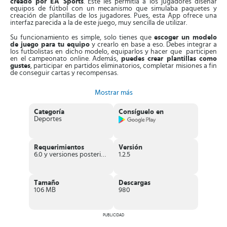
creado por EA Sports
. Este les permitía a los jugadores diseñar
equipos de fútbol con un mecanismo que simulaba paquetes y
creación de plantillas de los jugadores. Pues, esta App ofrece una
interfaz parecida a la de este juego, muy sencilla de utilizar.
Su funcionamiento es simple, solo tienes que
escoger un modelo
de juego para tu equipo
y crearlo en base a eso. Debes integrar a
los futbolistas en dicho modelo, equiparlos y hacer que participen
en el campeonato online. Además,
puedes crear plantillas como
gustes
, participar en partidos eliminatorios, completar misiones a fin
de conseguir cartas y recompensas.
Asimismo, esta aplicación integra
varios modos de juegos nuevos
.
Mostrar más
Por ejemplo, conseguirás la modalidad
grupos SBC
, donde
participarás en desafíos de diseño de escuadrones con el objetivo
de ganar cartas exclusivas y premios de élite. Otra modalidad es
Categoría
Consíguelo en
Draft
, que te aportará premios semanales cada vez que juegues.
Deportes
También, está el
modo FATAL My Club
, donde tienes que utilizar
cartas de tu colección personal para participar en 8 series
clasificatorias. Es necesario que uses jugadores que hayas ganado a
Requerimientos
Versión
través de tus cartas, con la opción de jugar en línea con otros
6.0 y versiones posteriores
1.2.5
jugadores. Por último, está el
modo multijugador en línea
, que te
permite escoger la modalidad FATAL para retar a otros participantes
en línea.
Tamaño
Descargas
Características de MAD FUT 22
106 MB
980
Aplicación inspirada en la FIFA Ultimate Team FIFA
, con
todos sus elementos y modos de juegos.
PUBLICIDAD
Opción para
diseñar plantillas y Drafts
y participar en juegos
eliminatorios.