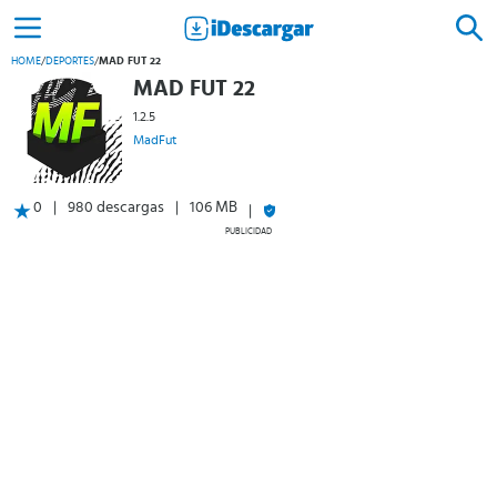
HOME
/
DEPORTES
/
MAD FUT 22
MAD FUT 22
1.2.5
MadFut
0
980 descargas
106 MB
PUBLICIDAD