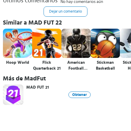
Últimos comentarios
No hay comentarios aún
Dejar un comentario
Similar a MAD FUT 22
Hoop World
Flick
American
Stickman
Stic
Quarterback 21
Football
Basketball
H
Champs
Más de MadFut
MAD FUT 21
Obtener