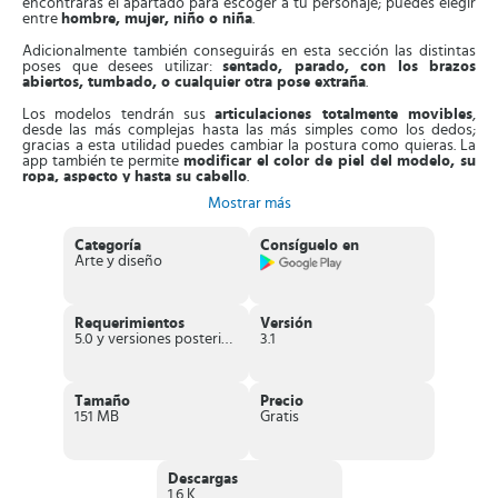
encontrarás el apartado para escoger a tu personaje; puedes elegir
entre
hombre, mujer, niño o niña
.
Adicionalmente también conseguirás en esta sección las distintas
poses que desees utilizar:
sentado, parado, con los brazos
abiertos, tumbado, o cualquier otra pose extraña
.
Los modelos tendrán sus
articulaciones totalmente movibles
,
desde las más complejas hasta las más simples como los dedos;
gracias a esta utilidad puedes cambiar la postura como quieras. La
app también te permite
modificar el color de piel del modelo, su
ropa, aspecto y hasta su cabello
.
Mostrar más
Magic Poser: postura artística
cuenta con
una red social
dentro
de la aplicación donde podrás compartir tus modelos y utilizar los
que ya han compartido otros usuarios y que se ajustan a tus dibujos.
Categoría
Consíguelo en
Arte y diseño
La app ofrece múltiples ayudas para que tu trabajo resulte mucho
más sencillo de lo que te imaginas, por ejemplo pone a tu
disposición el
método de los cubos y las esferas
para que puedas
realizar la rotación del cuerpo de la manera más fácil.
Requerimientos
Versión
5.0 y versiones posteriores
3.1
Además te ofrece cuadrículas
en el cuerpo del modelo
que
facilitan el cambio de poses. Lo único que debes hacer es
tocar los
puntos y arrastrar hasta donde desees llevar la pose
. Cuenta con
todo lo que necesitas para poder proyectar la pose en el espacio y
Tamaño
Precio
que tu dibujo se ajuste a lo que estás buscando.
151 MB
Gratis
Características de Magic Poser: postura
artística
Descargas
1.6 K