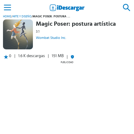
HOME
/
ARTE Y DISEÑO
/
MAGIC POSER: POSTURA ARTÍSTICA
Magic Poser: postura artística
3.1
Wombat Studio Inc.
0
1.6 K descargas
151 MB
PUBLICIDAD