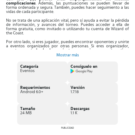
complicaciones
. Además, las puntuaciones se pueden llevar de
forma ordenada y segura. También, puedes hacer seguimiento a las
vidas de cada participante.
No se trata de una aplicación vital, pero sí ayuda a evitar la pérdida
de información, y avances del torneo. Puedes acceder a ella de
forma gratuita, como invitado o utilizando tu cuenta de Wizard of
the Coast.
Por otro lado, si eres jugador, puedes encontrar oponentes y unirte
a eventos organizados por otras personas. Si eres organizador,
cuentas con todas las herramientas necesarias para automatizar
los resultados
de cada partida.
Mostrar más
La interfaz es muy intuitiva, podrás gestionar el torneo de forma
Categoría
Consíguelo en
ordenada y sencilla. Los botones son muy amigables, al igual que el
Eventos
apartado de menú donde puedes tener acceso a todas las
funciones.
Por ser una App oficial, no interfiere con la jugabilidad de
las cartas. Por el contrario, es el complemento ideal.
Requerimientos
Versión
Características de Magic
Android 6.0+
1.7.18
Es compatible con formatos de juego Construido
, Mazo
cerrado y Draft. Para tener acceso a ellos, tienes que seleccionar
las opciones avanzadas de la App.
Tamaño
Descargas
Puedes guardar el grupo de jugadores
, colocando el nombre
24 MB
1.1 K
que desees a la partida. La puedes recuperar en cualquier
momento que desees, solo tienes que dirigirte a Configuración
de Evento.
Los participantes podrán tener información acerca del
PUBLICIDAD
evento apenas esté disponible
, lo que mejora la