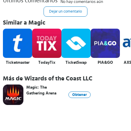
Últimos comentarios
No hay comentarios aún
Dejar un comentario
Similar a Magic
Ticketmaster
TodayTix
TicketSwap
PIA&GO
AXS
Más de Wizards of the Coast LLC
Magic: The
Gathering Arena
Obtener