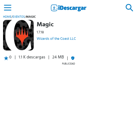
HOME
/
EVENTOS
/
MAGIC
Magic
1.7.18
Wizards of the Coast LLC
0
1.1 K descargas
24 MB
PUBLICIDAD