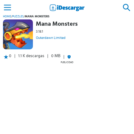
HOME
/
PUZZLES
/
MANA MONSTERS
Mana Monsters
3.18.1
Outerdawn Limited
0
1.1 K descargas
0 MB
PUBLICIDAD