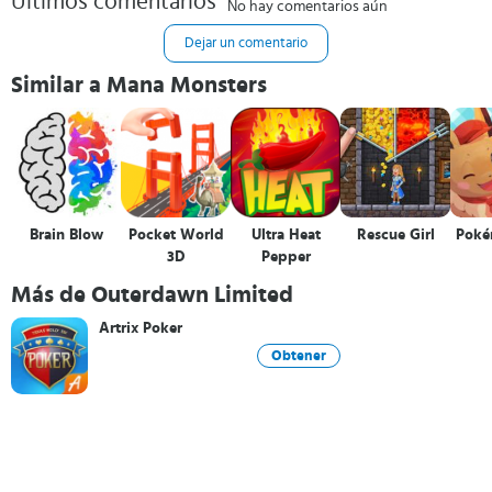
Últimos comentarios
No hay comentarios aún
Dejar un comentario
Similar a Mana Monsters
Brain Blow
Pocket World
Ultra Heat
Rescue Girl
Poké
3D
Pepper
Más de Outerdawn Limited
Artrix Poker
Obtener