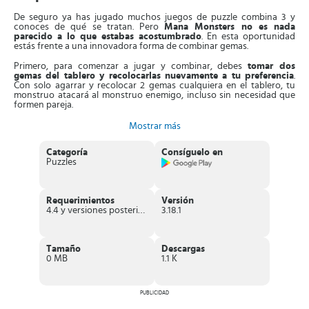
De seguro ya has jugado muchos juegos de puzzle combina 3 y
conoces de qué se tratan. Pero
Mana Monsters no es nada
parecido a lo que estabas acostumbrado
. En esta oportunidad
estás frente a una innovadora forma de combinar gemas.
Primero, para comenzar a jugar y combinar, debes
tomar dos
gemas del tablero y recolocarlas nuevamente a tu preferencia
.
Con solo agarrar y recolocar 2 gemas cualquiera en el tablero, tu
monstruo atacará al monstruo enemigo, incluso sin necesidad que
formen pareja.
Sin embargo,
el objetivo es combinar tres o más gemas del
Mostrar más
mismo color
a fin de potenciar los ataques de tu equipo y en
consecuencia derrotar al equipo contario. Además, las gemas que
Categoría
Consíguelo en
has tomado puedes reordenarlas antes de regresarlas al tablero.
Puzzles
Solo necesitas tocar en la base de la pantalla las gemas que has
recogido y modificar el orden.
Por otro lado,
cada victoria es recompensada con monstruos
Requerimientos
Versión
adicionales
, también puedes obtener nuevos monstruos jugando a
4.4 y versiones posteriores
3.18.1
la Escotilla de Monstruos o comprándolos. Por otra parte, tienes
opcion de ganar
hasta 3 medallas en cada una de las batallas
.
Debes ganar la batalla sin perder ningún monstruo para obtener las
3 medallas.
Tamaño
Descargas
0 MB
1.1 K
Características de Mana Monsters
Juego de
puzzle combina 3
Gráficos increíbles
, imágenes de monstruos con muchos
PUBLICIDAD
detalles, efectos visuales épicos y un majestuoso mundo de