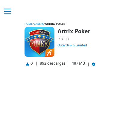
HOME
/
CARTAS
/
ARTRIX POKER
Artrix Poker
13.3.108
Outerdawn Limited
0
892 descargas
187 MB