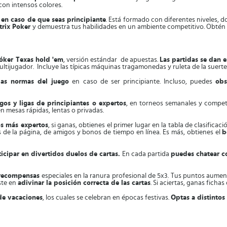
 con intensos colores.
 en caso de que seas principiante
. Está formado con diferentes niveles, 
trix Poker
y demuestra tus habilidades en un ambiente competitivo. Obtén el
póker Texas hold 'em
, versión estándar de apuestas.
Las partidas se dan 
ultijugador. Incluye las típicas máquinas tragamonedas y ruleta de la suerte
 las normas del juego
en caso de ser principiante. Incluso, puedes
obs
gos y ligas de principiantes o expertos
, en torneos semanales y competi
en mesas rápidas, lentas o privadas.
los más expertos
, si ganas, obtienes el primer lugar en la tabla de clasifica
s de la página, de amigos y bonos de tiempo en línea. Es más, obtienes el
b
ticipar en divertidos duelos de cartas.
En cada partida
puedes chatear co
 recompensas
especiales en la ranura profesional de 5x3. Tus puntos aument
iste en
adivinar la posición correcta de las cartas
. Si aciertas, ganas fich
de vacaciones
, los cuales se celebran en épocas festivas.
Optas a distintos