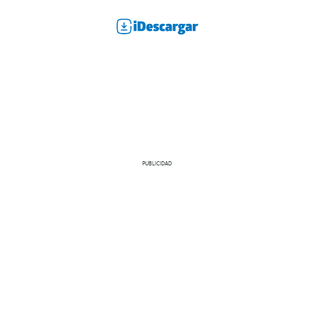
PUBLICIDAD