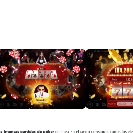
de intensas partidas de póker
en línea. En el juego consigues todos los e