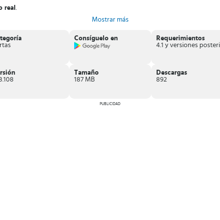
 real
.
s de jugadores.
Mostrar más
alquier equipo al conectarte con tu cuenta de Facebook.
tegoría
Consíguelo en
Requerimientos
n
Artrix Poker
desde tu móvil.
rtas
4
rsión
Tamaño
Descargas
3.108
187 MB
892
PUBLICIDAD