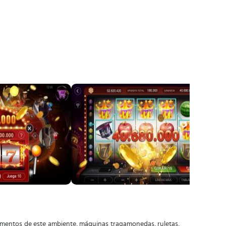
lementos de este ambiente, máquinas tragamonedas, ruletas,