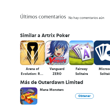
Últimos comentarios
No hay comentarios aún
Similar a Artrix Poker
Arena of
Vanguard
Fairway
Micros
Evolution: Red
ZERO
Solitaire
Solitai
Tides
Collect
Más de Outerdawn Limited
Mana Monsters
Obtener