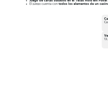
Juego de cartas basados en el Texas Hold'em Poker
.
El juego cuenta con
todos los elementos de un casino
Puedes participar en
duelos multijugador
contra mile
Ligas para principiantes y profesionales.
Cuenta con soporte para iniciar tus partidas desde cu
Ca
En conclusión, juega la mejor partida de cartas de póker co
Ca
Ve
13.