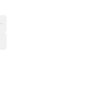
.1 y versiones posteriores