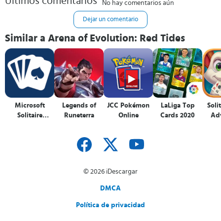
Últimos comentarios
No hay comentarios aún
Dejar un comentario
Similar a Arena of Evolution: Red Tides
Microsoft
Legends of
JCC Pokémon
LaLiga Top
Soli
Solitaire
Runeterra
Online
Cards 2020
Ad
Collection
© 2026 iDescargar
DMCA
Política de privacidad