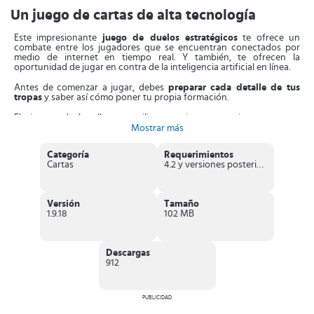
Un juego de cartas de alta tecnología
Este impresionante
juego de duelos estratégicos
te ofrece un
combate entre los jugadores que se encuentran conectados por
medio de internet en tiempo real. Y también, te ofrecen la
oportunidad de jugar en contra de la inteligencia artificial en línea.
Antes de comenzar a jugar, debes
preparar cada detalle de tus
tropas
y saber así cómo poner tu propia formación.
El sistema de batalla que utiliza este interesante juego es muy
complejo, pero no te confundas, tampoco es imposible de aprender.
Mostrar más
Estos combates se dividen prácticamente en
2 fases
. Una de ellas te
Categoría
Requerimientos
permite elegir las tropas que vas a desplegar por el terreno de
Cartas
4.2 y versiones posteriores
batalla y también podrás ponerlas en los puntos precisos.
Por otro lado, tienes la segunda fase que se basa en observar cómo
se va desarrollando el combate entre tu tropa y la tropa enemiga.
Versión
Tamaño
1.9.18
102 MB
Al obtener un resultado de dicho enfrentamiento podrás
obtener
las monedas
que te permitirán recibir nuevas tropas y también
mejorarlas.
Descargas
Luego de esto podrás empezar una nueva ronda de batalla. Y desde
912
allí, podrás
adquirir nuevos héroes y mejorar las unidades de
combate
con las ganancias que obtengas.
En el juego se te presentan aproximadamente unas
60 unidades
PUBLICIDAD
que gozan de habilidades y atributos especiales.