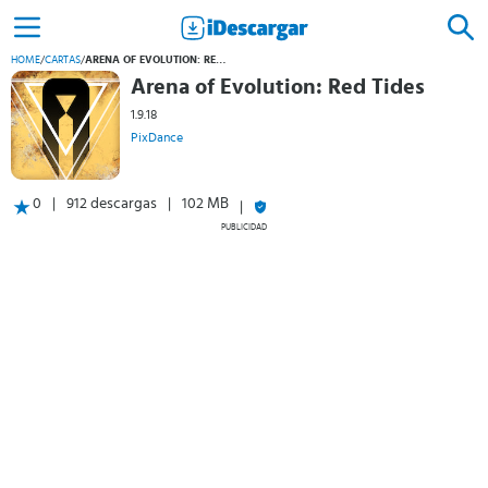
HOME
/
CARTAS
/
ARENA OF EVOLUTION: RED TIDES
Arena of Evolution: Red Tides
1.9.18
PixDance
0
912 descargas
102 MB
PUBLICIDAD