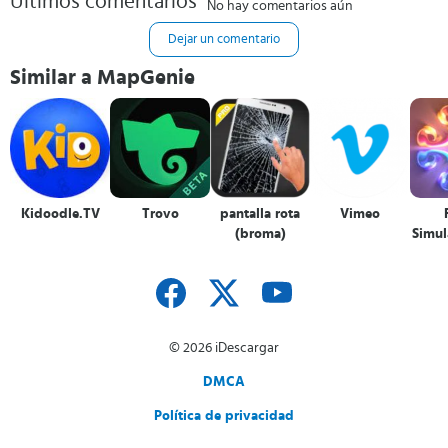
Últimos comentarios
No hay comentarios aún
Dejar un comentario
Similar a MapGenie
Kidoodle.TV
Trovo
pantalla rota
Vimeo
(broma)
Simul
© 2026 iDescargar
DMCA
Política de privacidad