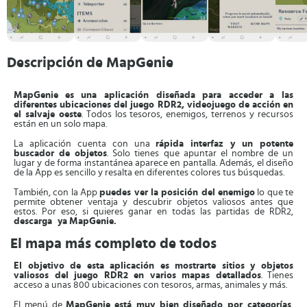
Descripción de MapGenie
MapGenie
es una aplicación diseñada para acceder a las
diferentes ubicaciones del juego RDR2, videojuego de acción en
el salvaje oeste
. Todos los tesoros, enemigos, terrenos y recursos
están en un solo mapa.
La aplicación cuenta con una
rápida interfaz y un potente
buscador de objetos
. Solo tienes que apuntar el nombre de un
lugar y de forma instantánea aparece en pantalla. Además, el diseño
de la App es sencillo y resalta en diferentes colores tus búsquedas.
También, con la App
puedes ver la posición del enemigo
lo que te
permite obtener ventaja y descubrir objetos valiosos antes que
estos. Por eso, si quieres ganar en todas las partidas de RDR2,
descarga ya
MapGenie.
El mapa más completo de todos
El objetivo de esta aplicación es mostrarte sitios y objetos
valiosos del juego RDR2 en varios mapas detallados
. Tienes
acceso a unas 800 ubicaciones con tesoros, armas, animales y más.
El menú de
MapGenie
está muy bien diseñado por categorías
,