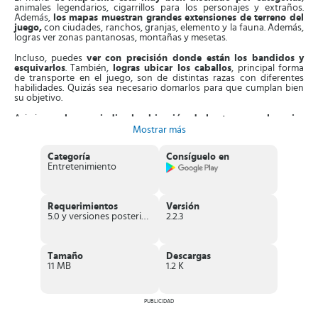
animales legendarios, cigarrillos para los personajes y extraños.
Además,
los mapas muestran grandes extensiones de terreno del
juego,
con ciudades, ranchos, granjas, elemento y la fauna. Además,
logras ver zonas pantanosas, montañas y mesetas.
Incluso, puedes
ver con precisión donde están los bandidos
y
esquivarlos
. También,
logras ubicar los caballos
, principal forma
de transporte en el juego, son de distintas razas con diferentes
habilidades. Quizás sea necesario domarlos para que cumplan bien
su objetivo.
Asimismo,
el mapa indica la ubicación de los tesoros y la mejor
ruta a seguir
. A medida que colecciones los cofres, los puedes
Mostrar más
coleccionar y
rastrear tu progreso
desde la App. Mientras más
acumules, subes en la tabla de clasificación.
Categoría
Consíguelo en
Entretenimiento
De hecho,
puedes sincronizarlo con la página web de la App y
formar parte de una extensa comunidad virtual
. Aparte de esto,
tienes la opción de apuntar notas en el mapa y marcas zonas de
interés para ir explorándolas cada una.
Requerimientos
Versión
5.0 y versiones posteriores
2.2.3
Adicionalmente, la aplicación cuenta con un
equipo de soporte
técnico
en caso de haber errores en su funcionamiento. También, en
la
sección enviar comentarios
puedes dejar tus opiniones o
mejoras que consideres que se le pueden aplicar.
Tamaño
Descargas
11 MB
1.2 K
Características de MapGenie
Aplicación con un
extenso mapa con unas 800 ubicaciones,
tesoros, objetos coleccionables, animales y armas del juego
PUBLICIDAD
RDR2.