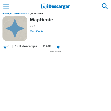
HOME
/
ENTRETENIMIENTO
/
MAPGENIE
MapGenie
2.2.3
Map Genie
0
1.2 K descargas
11 MB
PUBLICIDAD