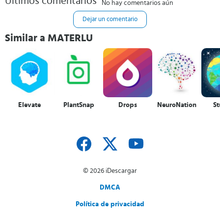
Últimos comentarios
No hay comentarios aún
Dejar un comentario
Similar a MATERLU
Elevate
PlantSnap
Drops
NeuroNation
S
© 2026 iDescargar
DMCA
Política de privacidad