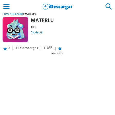
HOME
/
EDUCACIÓN
/
MATERLU
MATERLU
1.0.2
Biodactil
0
1.1 K descargas
11 MB
PUBLICIDAD