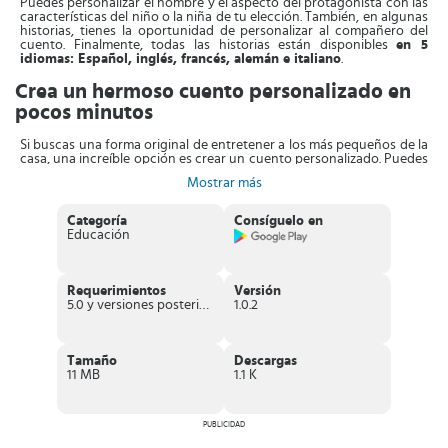
Puedes personalizar el nombre y el aspecto del protagonista con las
características del niño o la niña de tu elección. También, en algunas
historias, tienes la oportunidad de personalizar al compañero del
cuento. Finalmente, todas las historias están disponibles
en 5
idiomas: Español, inglés, francés, alemán e italiano
.
Crea un hermoso cuento personalizado en
pocos minutos
Si buscas una forma original de entretener a los más pequeños de la
casa, una increíble opción es crear un cuento personalizado. Puedes
disfrutar del
cuento en formato digital
, completamente gratis, o
Mostrar más
solicitar el ejemplar impreso
al costo estipulado por la empresa
encargada.
Categoría
Consíguelo en
Personalizar al personaje del cuento infantil es muy sencillo y rápido.
Educación
Primero escoge la historia que te gustaría personalizar.
Seguidamente selecciona si el protagonista será niño o niña y
colócale el nombre. Después solo tendrás que
ir escogiendo los
elementos que identifiquen a la personita en particular
.
Requerimientos
Versión
5.0 y versiones posteriores
1.0.2
Modifica el tono de la piel, el color de sus ojos y del cabello. También
seleccionarás el estilo de peinado, accesorios y los colores de los
mismos. En tan solo segundos habrás creado un personaje único y
personalizado para el cuento.
Tamaño
Descargas
11 MB
1.1 K
Para la versión impresa,
puedes escribir una pequeña dedicatoria
y anexar una fotografía
al final del libro para que el niño o niña
siempre recuerde quién se lo obsequió. Al terminar de configurar
todo, pre visualizar cada página para que tengas una idea de cómo
PUBLICIDAD
se verán impresas.