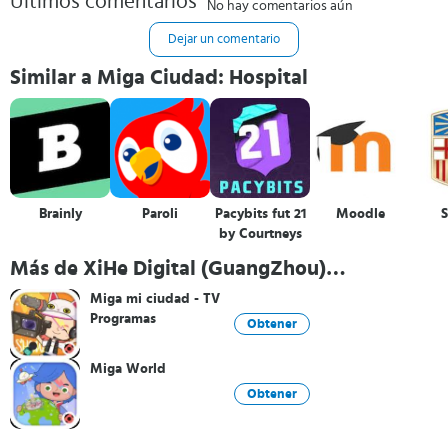
Últimos comentarios
No hay comentarios aún
Dejar un comentario
Similar a Miga Ciudad: Hospital
Brainly
Paroli
Pacybits fut 21
Moodle
by Courtneys
Más de XiHe Digital (GuangZhou)
Technology Co., Ltd.
Miga mi ciudad - TV
Programas
Obtener
Miga World
Obtener