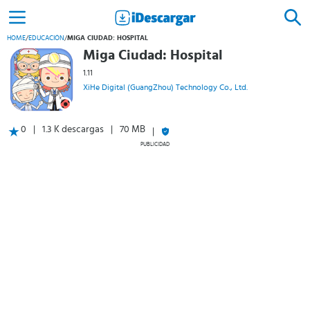
HOME
/
EDUCACIÓN
/
MIGA CIUDAD: HOSPITAL
Miga Ciudad: Hospital
1.11
XiHe Digital (GuangZhou) Technology Co., Ltd.
0
1.3 K descargas
70 MB
PUBLICIDAD