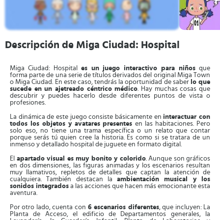
Descripción de Miga Ciudad: Hospital
Miga Ciudad: Hospital
es un juego interactivo para niños
que
forma parte de una serie de títulos derivados del original Miga Town
o Miga Ciudad. En este caso, tendrás la oportunidad de saber
lo que
sucede en un ajetreado céntrico médico
. Hay muchas cosas que
descubrir y puedes hacerlo desde diferentes puntos de vista o
profesiones.
La dinámica de este juego consiste básicamente en
interactuar con
todos los objetos y avatares presentes
en las habitaciones. Pero
solo eso, no tiene una trama específica o un relato que contar
porque serás tú quien cree la historia. Es como si se tratara de un
inmenso y detallado hospital de juguete en formato digital.
El
apartado visual es muy bonito y colorido
. Aunque son gráficos
en dos dimensiones, las figuras animadas y los escenarios resultan
muy llamativos, repletos de detalles que captan la atención de
cualquiera. También destacan la
ambientación musical y los
sonidos integrados
a las acciones que hacen más emocionante esta
aventura.
Por otro lado, cuenta con
6 escenarios diferentes
, que incluyen: La
Planta de Acceso, el edificio de Departamentos generales, la